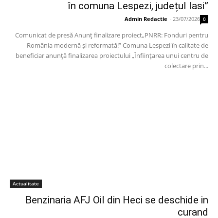
în comuna Lespezi, județul Iasi”
Admin Redactie
-
23/07/2026
0
Comunicat de presă Anunț finalizare proiect„PNRR: Fonduri pentru
România modernă și reformată!” Comuna Lespezi în calitate de
beneficiar anunță finalizarea proiectului „Înființarea unui centru de
colectare prin...
Actualitate
Benzinaria AFJ Oil din Heci se deschide in
curand