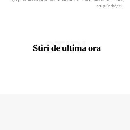
artiști îndrăgiți...
STIRI
Stiri de ultima ora