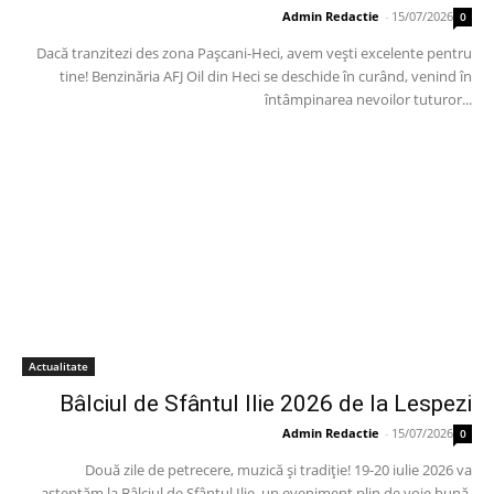
Admin Redactie
-
15/07/2026
0
Dacă tranzitezi des zona Pașcani-Heci, avem vești excelente pentru
tine! Benzinăria AFJ Oil din Heci se deschide în curând, venind în
întâmpinarea nevoilor tuturor...
Actualitate
Bâlciul de Sfântul Ilie 2026 de la Lespezi
Admin Redactie
-
15/07/2026
0
Două zile de petrecere, muzică și tradiție! 19-20 iulie 2026 va
așteptăm la Bâlciul de Sfântul Ilie, un eveniment plin de voie bună,