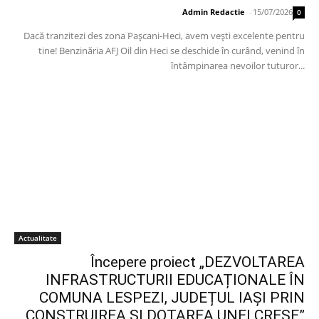
Admin Redactie
-
15/07/2026
0
Dacă tranzitezi des zona Pașcani-Heci, avem vești excelente pentru
tine! Benzinăria AFJ Oil din Heci se deschide în curând, venind în
întâmpinarea nevoilor tuturor...
Actualitate
Începere proiect „DEZVOLTAREA
INFRASTRUCTURII EDUCAȚIONALE ÎN
COMUNA LESPEZI, JUDEȚUL IAȘI PRIN
CONSTRUIREA ȘI DOTAREA UNEI CREȘE”