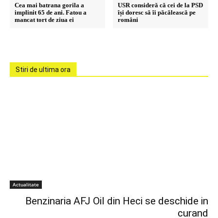
Cea mai batrana gorila a
USR consideră că cei de la PSD
implinit 65 de ani. Fatou a
își doresc să îi păcălească pe
mancat tort de ziua ei
români
Stiri de ultima ora
Actualitate
Benzinaria AFJ Oil din Heci se deschide in
curand