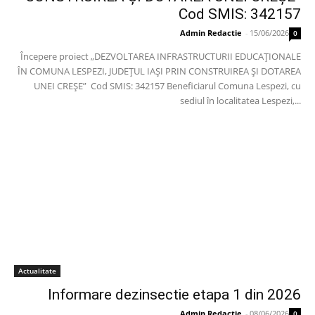
Cod SMIS: 342157
Admin Redactie
-
15/06/2026
0
Începere proiect „DEZVOLTAREA INFRASTRUCTURII EDUCAȚIONALE
ÎN COMUNA LESPEZI, JUDEȚUL IAȘI PRIN CONSTRUIREA ȘI DOTAREA
UNEI CREȘE” Cod SMIS: 342157 Beneficiarul Comuna Lespezi, cu
sediul în localitatea Lespezi,...
Actualitate
Informare dezinsectie etapa 1 din 2026
Admin Redactie
-
08/06/2026
0