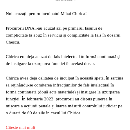
Noi acuzații pentru inculpatul Mihai Chirica!
Procurorii DNA l-au acuzat azi pe primarul Iașului de
complicitate la abuz în serviciu și complicitate la fals în dosarul
Cheșcu.
Chirica era deja acuzat de fals intelectual în formă continuată și
de instigare la uzurparea funcției în același dosar.
Chirica avea deja calitatea de inculpat în această speță, în sarcina
sa reținându-se comiterea infracțiunilor de fals intelectual în
formă continuată (două acte materiale) și instigare la uzurparea
funcției. În februarie 2022, procurorii au dispus punerea în
mișcare a acțiunii penale și luarea măsurii controlului judiciar pe
o durată de 60 de zile în cazul lui Chirica.
Citeste mai mult