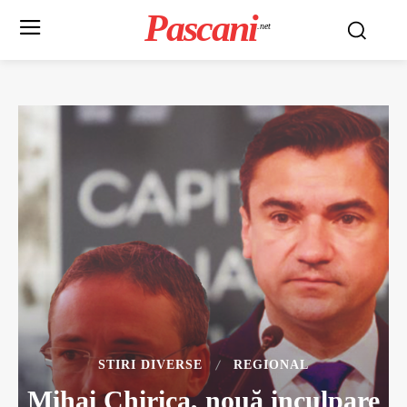
Pascani
.net
STIRI DIVERSE
REGIONAL
Mihai Chirica, nouă inculpare