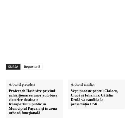
SURSA
ReporterIS
Articolul precedent
Articolul următor
Proiect de Hotărâre privind
Vești proaste pentru Ciolacu,
achiziționarea unor autobuze
Ciucă și Iohannis. Cătălin
electrice destinate
Drulă va candida la
transportului public în
președinția USR!
Municipiul Pașcani și în zona
urbană funcțională