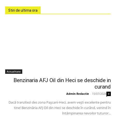
Stiri de ultima ora
Actualitate
Benzinaria AFJ Oil din Heci se deschide in
curand
Admin Redactie
-
15/07/2026
0
Dacă tranzitezi des zona Pașcani-Heci, avem vești excelente pentru
tine! Benzinăria AFJ Oil din Heci se deschide în curând, venind în
întâmpinarea nevoilor tuturor...