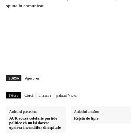
spune în comunicat.
SURSA
Agerpres
TAGS
Ciucă
intalnire
palatul Victor
Articolul precedent
Articolul următor
AUR acuză celelalte partide
Rețetă de lipie
politice că nu își doresc
oprirea incendiilor din spitale