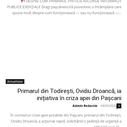
DESPRE CUM PRIMARUL PINTILIE ASCUNDE INFORMAȚII
PUBLICE ESENȚIALE Dragi pașcăneni,Vă povestesc o întâmplare care
spune mult despre cum funcționează — sau nu funcționează —...
Actualitate
Primarul din Todirești, Ovidiu Droancă, ia
inițiativa în criza apei din Pașcani
Admin Redactie
-
04/05/2025
0
În contextul crizei apei potabile din Pașcani, primarul din Todirești,
Ovidiu Droancă, a acționat rapid, solicitând o ședință de urgență a