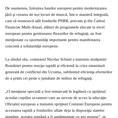
De asemenea, folosirea banilor europeni pentru modernizarea
ţării şi crearea de noi locuri de muncă, într-o manieră integrată,
care să reunească atât fondurile PNRR, precum şi din Cadrul
Financiar Multi-Anual, alături de programele alocate la nivel
european pentru gestionarea fluxurilor de refugiaţi, au fost
menţionate ca oportunităţi importante pentru manifestarea
concretă a solidarităţii europene.
La rândul său, comisarul Nicolas Schmit a transmis mulţumiri
României pentru reacţia rapidă şi eficientă la criza umanitară
generată de conflictul din Ucraina, subliniind eficienţa eforturilor
de a primi cei peste o jumătate de milion de refugiaţi.
„O menţiune specială a fost remarcată în legătură cu sprijinul
acordat copiilor ucraineni care au nevoie de acces la educaţie.
Oficialul european a transmis sprijinul Comisiei Europene pentru
accesarea rapidă a fondurilor aflate deja la dispoziţia statelor
membre, acestea urmând a fi suplimentate cu noi resurse”, se