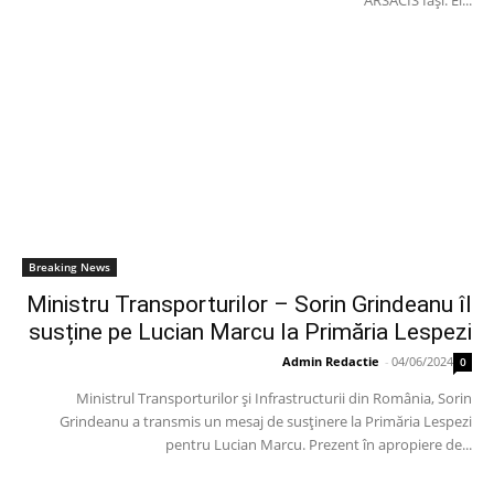
ARSACIS Iași. El...
Breaking News
Ministru Transporturilor – Sorin Grindeanu îl
susține pe Lucian Marcu la Primăria Lespezi
Admin Redactie
-
04/06/2024
0
Ministrul Transporturilor și Infrastructurii din România, Sorin
Grindeanu a transmis un mesaj de susținere la Primăria Lespezi
pentru Lucian Marcu. Prezent în apropiere de...