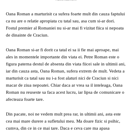
Oana Roman a marturisit ca sufera foarte mult din cauza faptului
ca nu are o relatie apropiata cu tatal sau, asa cum si-ar dori.
Fostul premier al Romaniei nu si-ar mai fi vizitat fiica si nepoata
de dinainte de Craciun.
Oana Roman si-ar fi dorit ca tatal ei sa ii fie mai aproape, mai
ales in momentele importante din viata ei. Petre Roman este o
figura paterna destul de absenta din viata fiicei sale in ultimii ani,
iar din cauza asta, Oana Roman, sufera extrem de mult. Vedeta a
marturisit ca tatal sau nu i-a fost alaturi nici de Craciun si nici
macar de ziua nepoatei. Chiar daca ar vrea sa il inteleaga, Oana
Roman nu reuseste sa faca acest lucru, iar lipsa de comunicare o
afecteaza foarte tare.
Din pacate, noi ne vedem mult prea rar, in ultimii ani, asta este
cea mai mare durere a sufletului meu. Ma doare fizic si psihic,
cumva, din ce in ce mai tare. Daca e ceva care ma apasa