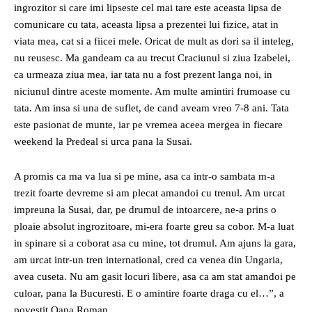
ingrozitor si care imi lipseste cel mai tare este aceasta lipsa de
comunicare cu tata, aceasta lipsa a prezentei lui fizice, atat in
viata mea, cat si a fiicei mele. Oricat de mult as dori sa il inteleg,
nu reusesc. Ma gandeam ca au trecut Craciunul si ziua Izabelei,
ca urmeaza ziua mea, iar tata nu a fost prezent langa noi, in
niciunul dintre aceste momente. Am multe amintiri frumoase cu
tata. Am insa si una de suflet, de cand aveam vreo 7-8 ani. Tata
este pasionat de munte, iar pe vremea aceea mergea in fiecare
weekend la Predeal si urca pana la Susai.
A promis ca ma va lua si pe mine, asa ca intr-o sambata m-a
trezit foarte devreme si am plecat amandoi cu trenul. Am urcat
impreuna la Susai, dar, pe drumul de intoarcere, ne-a prins o
ploaie absolut ingrozitoare, mi-era foarte greu sa cobor. M-a luat
in spinare si a coborat asa cu mine, tot drumul. Am ajuns la gara,
am urcat intr-un tren international, cred ca venea din Ungaria,
avea cuseta. Nu am gasit locuri libere, asa ca am stat amandoi pe
culoar, pana la Bucuresti. E o amintire foarte draga cu el…”, a
povestit Oana Roman.