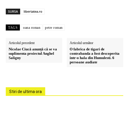
SURSA
libertatea.ro
TAGS
oana roman
petre roman
Articolul precedent
Articolul următor
Nicolae Ciucă anunță că se va
O fabrica de tigari de
suplimenta proiectul Anghel
contrabanda a fost descoperita
Saligny
intr-o hala din Humulesti. 6
persoane audiate
Stiri de ultima ora