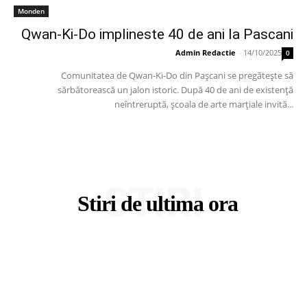
Monden
Qwan-Ki-Do implineste 40 de ani la Pascani
Admin Redactie
-
14/10/2025
0
Comunitatea de Qwan-Ki-Do din Pașcani se pregătește să
sărbătorească un jalon istoric. După 40 de ani de existență
neîntreruptă, școala de arte marțiale invită...
STIRI
Stiri de ultima ora