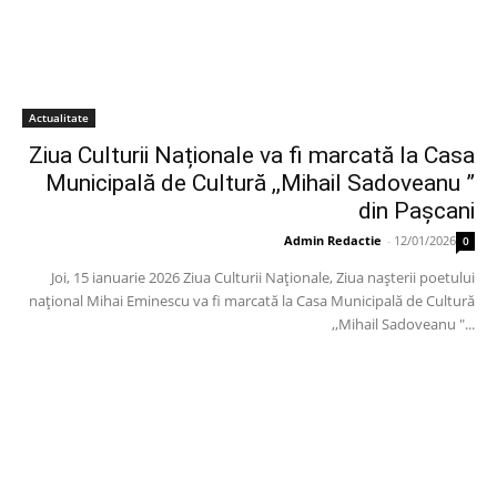
Actualitate
Ziua Culturii Naționale va fi marcată la Casa
Municipală de Cultură ,,Mihail Sadoveanu ”
din Pașcani
Admin Redactie
-
12/01/2026
0
Joi, 15 ianuarie 2026 Ziua Culturii Naționale, Ziua nașterii poetului
național Mihai Eminescu va fi marcată la Casa Municipală de Cultură
,,Mihail Sadoveanu "...