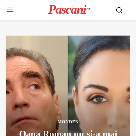
Pascani
.net
MONDEN
Oana Roman nu si-a mai