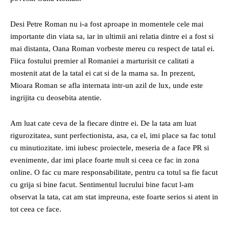
Desi Petre Roman nu i-a fost aproape in momentele cele mai
importante din viata sa, iar in ultimii ani relatia dintre ei a fost si
mai distanta, Oana Roman vorbeste mereu cu respect de tatal ei.
Fiica fostului premier al Romaniei a marturisit ce calitati a
mostenit atat de la tatal ei cat si de la mama sa. In prezent,
Mioara Roman se afla internata intr-un azil de lux, unde este
ingrijita cu deosebita atentie.
Am luat cate ceva de la fiecare dintre ei. De la tata am luat
rigurozitatea, sunt perfectionista, asa, ca el, imi place sa fac totul
cu minutiozitate. imi iubesc proiectele, meseria de a face PR si
evenimente, dar imi place foarte mult si ceea ce fac in zona
online. O fac cu mare responsabilitate, pentru ca totul sa fie facut
cu grija si bine facut. Sentimentul lucrului bine facut l-am
observat la tata, cat am stat impreuna, este foarte serios si atent in
tot ceea ce face.