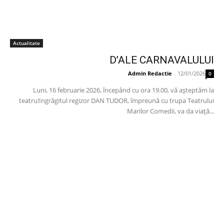
Actualitate
D’ALE CARNAVALULUI
Admin Redactie
-
12/01/2026
0
Luni, 16 februarie 2026, începând cu ora 19.00, vă așteptăm la
teatru!Ingrăgitul regizor DAN TUDOR, împreună cu trupa Teatrului
Marilor Comedii, va da viață...