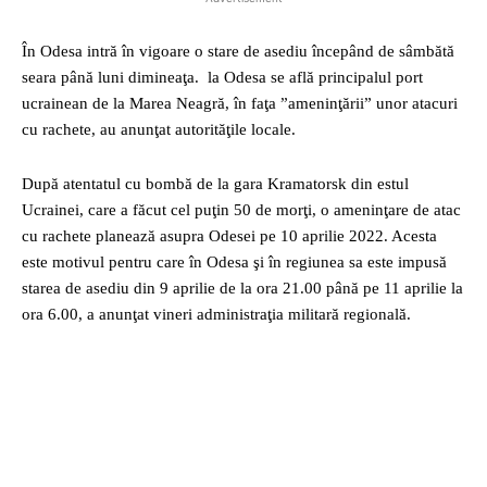
În Odesa intră în vigoare o stare de asediu începând de sâmbătă
seara până luni dimineaţa. la Odesa se află principalul port
ucrainean de la Marea Neagră, în faţa ”ameninţării” unor atacuri
cu rachete, au anunţat autorităţile locale.
După atentatul cu bombă de la gara Kramatorsk din estul
Ucrainei, care a făcut cel puţin 50 de morţi, o ameninţare de atac
cu rachete planează asupra Odesei pe 10 aprilie 2022. Acesta
este motivul pentru care în Odesa şi în regiunea sa este impusă
starea de asediu din 9 aprilie de la ora 21.00 până pe 11 aprilie la
ora 6.00, a anunţat vineri administraţia militară regională.