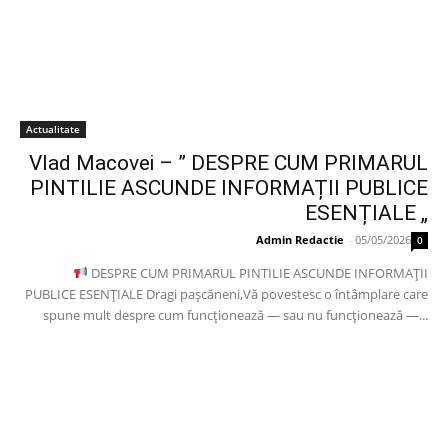
Actualitate
Vlad Macovei – ” DESPRE CUM PRIMARUL
PINTILIE ASCUNDE INFORMAȚII PUBLICE
ESENȚIALE „
Admin Redactie
-
05/05/2026
0
DESPRE CUM PRIMARUL PINTILIE ASCUNDE INFORMAȚII
PUBLICE ESENȚIALE Dragi pașcăneni,Vă povestesc o întâmplare care
spune mult despre cum funcționează — sau nu funcționează —...