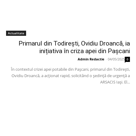
Actualitate
Primarul din Todirești, Ovidiu Droancă, ia
inițiativa în criza apei din Pașcani
Admin Redactie
-
04/05/2025
0
În contextul crizei apei potabile din Pașcani, primarul din Todirești,
Ovidiu Droancă, a acționat rapid, solicitând o ședință de urgență a
ARSACIS Iași. El...