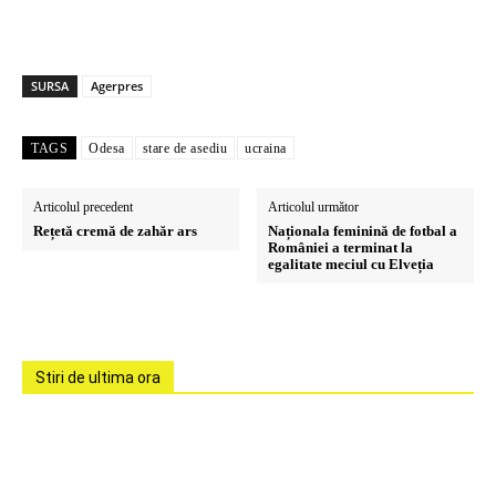
SURSA
Agerpres
TAGS
Odesa
stare de asediu
ucraina
Articolul precedent
Articolul următor
Rețetă cremă de zahăr ars
Naționala feminină de fotbal a
României a terminat la
egalitate meciul cu Elveția
Stiri de ultima ora