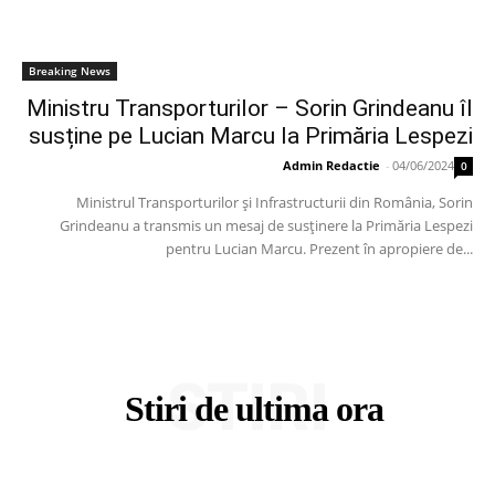
Breaking News
Ministru Transporturilor – Sorin Grindeanu îl
susține pe Lucian Marcu la Primăria Lespezi
Admin Redactie
-
04/06/2024
0
Ministrul Transporturilor și Infrastructurii din România, Sorin
Grindeanu a transmis un mesaj de susținere la Primăria Lespezi
pentru Lucian Marcu. Prezent în apropiere de...
STIRI
Stiri de ultima ora