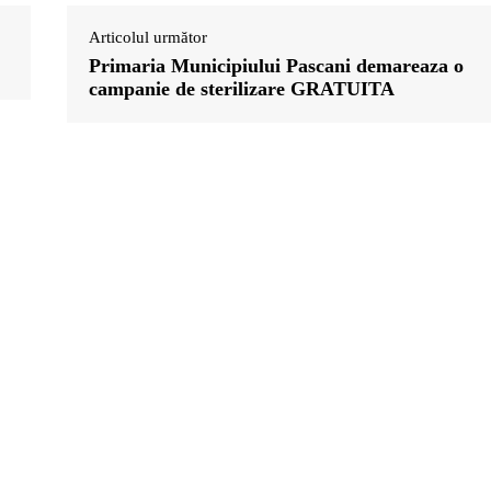
Articolul următor
Primaria Municipiului Pascani demareaza o
campanie de sterilizare GRATUITA