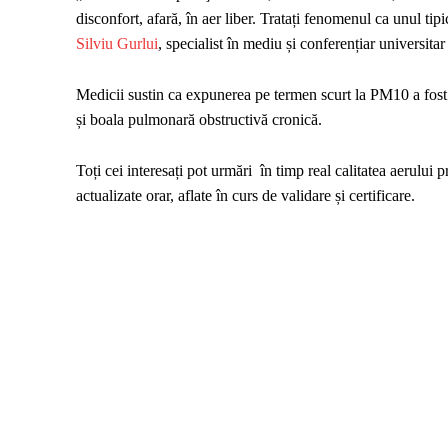
disconfort, afară, în aer liber. Tratați fenomenul ca unul ti
Silviu Gurlui
, specialist în mediu și conferențiar universit
Medicii sustin ca expunerea pe termen scurt la PM10 a fost a
și boala pulmonară obstructivă cronică.
Toți cei interesați pot urmări în timp real calitatea aerului
actualizate orar, aflate în curs de validare și certificare.