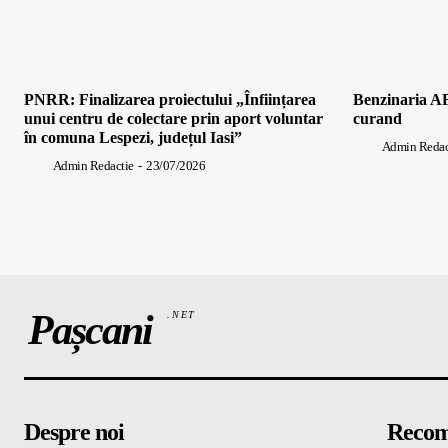
PNRR: Finalizarea proiectului „Înființarea
Benzinaria AF
unui centru de colectare prin aport voluntar
curand
în comuna Lespezi, județul Iasi”
Admin Redac
Admin Redactie
-
23/07/2026
Pașcani
.NET
Despre noi
Recom