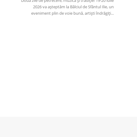
Două zile de petrecere, muzică și tradiție! 19-20 iulie
2026 va așteptăm la Bâlciul de Sfântul Ilie, un
eveniment plin de voie bună, artiști îndrăgiți...