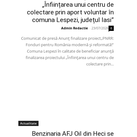
„Înființarea unui centru de
colectare prin aport voluntar în
comuna Lespezi, județul Iasi”
Admin Redactie
-
23/07/2026
0
Comunicat de presă Anunț finalizare proiect„PNRR:
Fonduri pentru România modernă și reformată!”
Comuna Lespezi în calitate de beneficiar anunță
finalizarea proiectului „Înființarea unui centru de
colectare prin...
Actualitate
Benzinaria AFJ Oil din Heci se