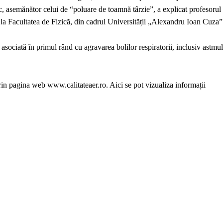
pic, asemănător celui de “poluare de toamnă târzie”, a explicat profesorul
ar la Facultatea de Fizică, din cadrul Universității „Alexandru Ioan Cuza”
sociată în primul rând cu agravarea bolilor respiratorii, inclusiv astmul
 prin pagina web www.calitateaer.ro. Aici se pot vizualiza informații