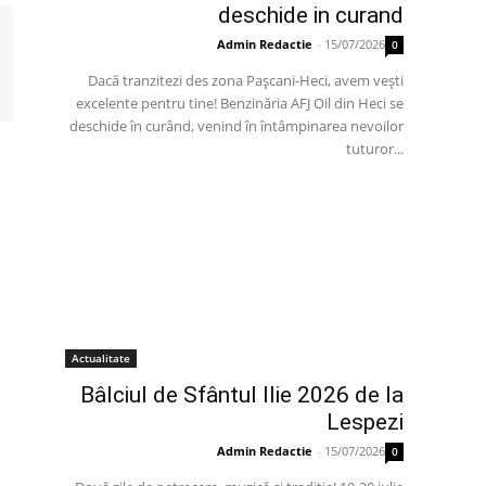
deschide in curand
Admin Redactie
-
15/07/2026
0
Dacă tranzitezi des zona Pașcani-Heci, avem vești
excelente pentru tine! Benzinăria AFJ Oil din Heci se
deschide în curând, venind în întâmpinarea nevoilor
tuturor...
Actualitate
Bâlciul de Sfântul Ilie 2026 de la
Lespezi
Admin Redactie
-
15/07/2026
0