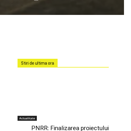
Stiri de ultima ora
Actualitate
PNRR: Finalizarea proiectului