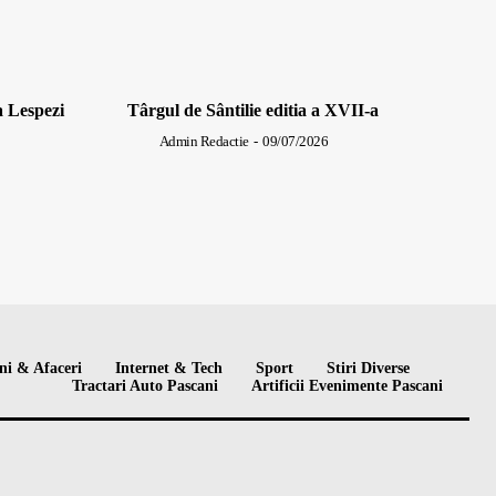
a Lespezi
Târgul de Sântilie editia a XVII-a
Admin Redactie
-
09/07/2026
ni & Afaceri
Internet & Tech
Sport
Stiri Diverse
Tractari Auto Pascani
Artificii Evenimente Pascani