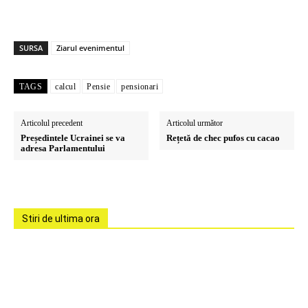
SURSA
Ziarul evenimentul
TAGS
calcul
Pensie
pensionari
Articolul precedent
Articolul următor
Președintele Ucrainei se va
Rețetă de chec pufos cu cacao
adresa Parlamentului
Stiri de ultima ora