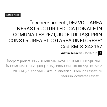
Actualitate
Începere proiect „DEZVOLTAREA
INFRASTRUCTURII EDUCAȚIONALE ÎN
COMUNA LESPEZI, JUDEȚUL IAȘI PRIN
CONSTRUIREA ȘI DOTAREA UNEI CREȘE”
Cod SMIS: 342157
Admin Redactie
-
15/06/2026
0
Începere proiect „DEZVOLTAREA INFRASTRUCTURII EDUCAȚIONALE
ÎN COMUNA LESPEZI, JUDEȚUL IAȘI PRIN CONSTRUIREA ȘI DOTAREA
UNEI CREȘE” Cod SMIS: 342157 Beneficiarul Comuna Lespezi, cu
sediul în localitatea Lespezi,...