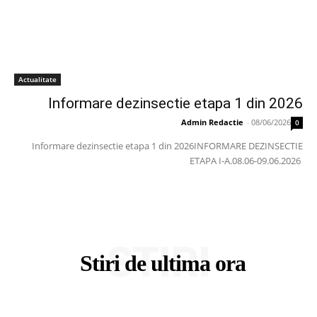
Actualitate
Informare dezinsectie etapa 1 din 2026
Admin Redactie
-
08/06/2026
0
Informare dezinsectie etapa 1 din 2026INFORMARE DEZINSECTIE
ETAPA I-A.08.06-09.06.2026
STIRI
Stiri de ultima ora