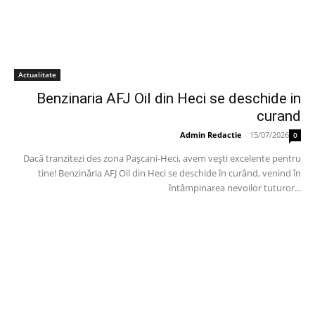
Actualitate
Benzinaria AFJ Oil din Heci se deschide in
curand
Admin Redactie
-
15/07/2026
0
Dacă tranzitezi des zona Pașcani-Heci, avem vești excelente pentru
tine! Benzinăria AFJ Oil din Heci se deschide în curând, venind în
întâmpinarea nevoilor tuturor...