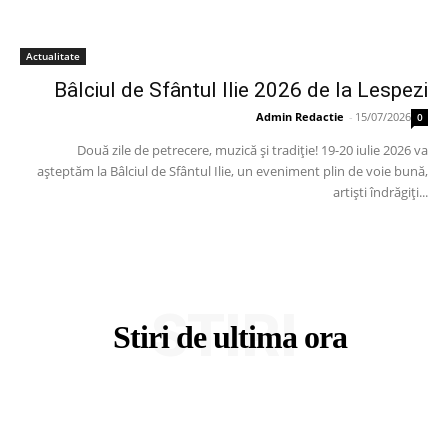
Actualitate
Bâlciul de Sfântul Ilie 2026 de la Lespezi
Admin Redactie
-
15/07/2026
0
Două zile de petrecere, muzică și tradiție! 19-20 iulie 2026 va
așteptăm la Bâlciul de Sfântul Ilie, un eveniment plin de voie bună,
artiști îndrăgiți...
STIRI
Stiri de ultima ora