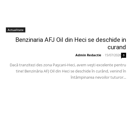
Actualitate
Benzinaria AFJ Oil din Heci se deschide in
curand
Admin Redactie
-
15/07/2026
0
Dacă tranzitezi des zona Pașcani-Heci, avem vești excelente pentru
tine! Benzinăria AFJ Oil din Heci se deschide în curând, venind în
întâmpinarea nevoilor tuturor...