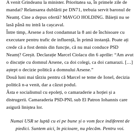
A venit Grindeanu la minister. Prioritatea sa, în primele zile de
mandat? Relansarea dublării pe DN71, trebuia servit baronul de
Neamț. Cine a depus ofertă? MAVGO HOLDING. Băieții nu se
lasă până nu intră la cașcaval.
Între timp, Arsene a fost condamnat la 8 ani de închisoare cu
executare pentru trafic de influență, în primă instanță. Poate ați
crede că a fost demis din funcție, că nu mai conduce PSD
Neamț? Greșit. Declarație Marcel Ciolacu din 6 aprilie: “Am avut
o discuție cu domnul Arsene, ca doi colegi, ca doi camarazi. […]
aștept o decizie politică a domnului Arsene.”
Două luni mai târziu pentru că Marcel se teme de Ionel, decizia
politică n-a venit, dar a căzut podul.
Ăsta e socialismul cu epoleți, o camaraderie a hoției și a
distrugerii. Camaraderia PSD-PNL sub El Patron Iohannis care
asigură liniștea lor.
Numai USR se luptă cu ei pe bune și o vom face indiferent de
piedici. Suntem aici, în picioare, nu plecăm. Pentru voi.