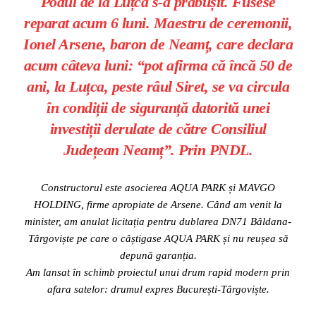
Podul de la Luțca s-a prăbușit. Fusese
reparat acum 6 luni. Maestru de ceremonii,
Ionel Arsene, baron de Neamț, care declara
acum câteva luni: “pot afirma că încă 50 de
ani, la Luțca, peste râul Siret, se va circula
în condiții de siguranță datorită unei
investiții derulate de către Consiliul
Județean Neamț”. Prin PNDL.
Constructorul este asocierea AQUA PARK și MAVGO
HOLDING, firme apropiate de Arsene. Când am venit la
minister, am anulat licitația pentru dublarea DN71 Bâldana-
Târgoviște pe care o câștigase AQUA PARK și nu reușea să
depună garanția.
Am lansat în schimb proiectul unui drum rapid modern prin
afara satelor: drumul expres București-Târgoviște.