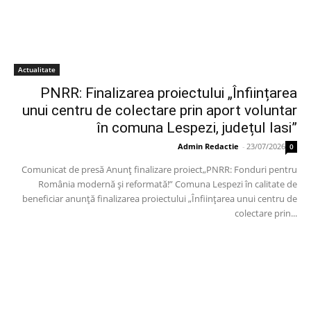
Actualitate
PNRR: Finalizarea proiectului „Înființarea
unui centru de colectare prin aport voluntar
în comuna Lespezi, județul Iasi”
Admin Redactie
-
23/07/2026
0
Comunicat de presă Anunț finalizare proiect„PNRR: Fonduri pentru
România modernă și reformată!” Comuna Lespezi în calitate de
beneficiar anunță finalizarea proiectului „Înființarea unui centru de
colectare prin...