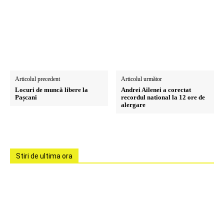
Articolul precedent
Articolul următor
Locuri de muncă libere la
Andrei Ailenei a corectat
Pașcani
recordul national la 12 ore de
alergare
Stiri de ultima ora