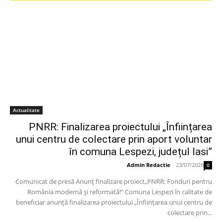
Actualitate
PNRR: Finalizarea proiectului „Înființarea
unui centru de colectare prin aport voluntar
în comuna Lespezi, județul Iasi”
Admin Redactie
-
23/07/2026
0
Comunicat de presă Anunț finalizare proiect„PNRR: Fonduri pentru
România modernă și reformată!” Comuna Lespezi în calitate de
beneficiar anunță finalizarea proiectului „Înființarea unui centru de
colectare prin...