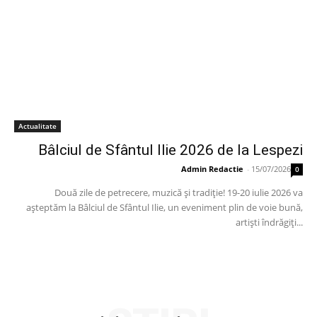
Actualitate
Bâlciul de Sfântul Ilie 2026 de la Lespezi
Admin Redactie
-
15/07/2026
0
Două zile de petrecere, muzică și tradiție! 19-20 iulie 2026 va
așteptăm la Bâlciul de Sfântul Ilie, un eveniment plin de voie bună,
artiști îndrăgiți...