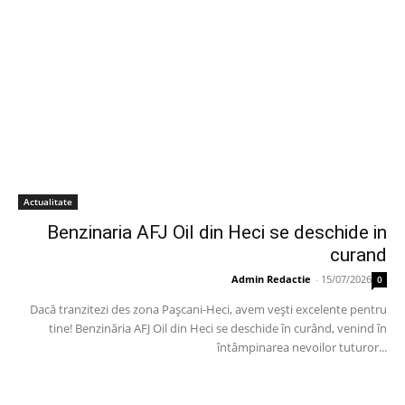
Actualitate
Benzinaria AFJ Oil din Heci se deschide in
curand
Admin Redactie
-
15/07/2026
0
Dacă tranzitezi des zona Pașcani-Heci, avem vești excelente pentru
tine! Benzinăria AFJ Oil din Heci se deschide în curând, venind în
întâmpinarea nevoilor tuturor...