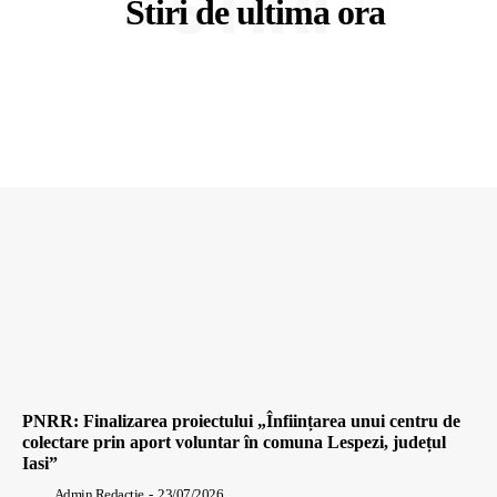
STIRI
Stiri de ultima ora
PNRR: Finalizarea proiectului „Înființarea unui centru de
colectare prin aport voluntar în comuna Lespezi, județul
Iasi”
Admin Redactie
-
23/07/2026