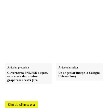
DCIM100MEDIADJI_0394.JPG
Articolul precedent
Articolul următor
Guvernarea PNL PSD a eșuat,
Un an școlar începe la Colegiul
vom ataca dur miniștrii
Unirea (foto)
gropari ai acestei țări.
Stiri de ultima ora