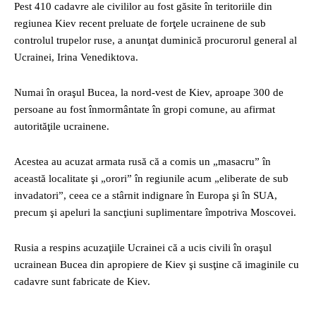
Pest 410 cadavre ale civililor au fost găsite în teritoriile din
regiunea Kiev recent preluate de forţele ucrainene de sub
controlul trupelor ruse, a anunţat duminică procurorul general al
Ucrainei, Irina Venediktova.
Numai în oraşul Bucea, la nord-vest de Kiev, aproape 300 de
persoane au fost înmormântate în gropi comune, au afirmat
autorităţile ucrainene.
Acestea au acuzat armata rusă că a comis un „masacru” în
această localitate şi „orori” în regiunile acum „eliberate de sub
invadatori”, ceea ce a stârnit indignare în Europa şi în SUA,
precum şi apeluri la sancţiuni suplimentare împotriva Moscovei.
Rusia a respins acuzaţiile Ucrainei că a ucis civili în oraşul
ucrainean Bucea din apropiere de Kiev şi susţine că imaginile cu
cadavre sunt fabricate de Kiev.