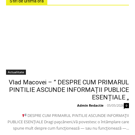
Stiri de ultima ora
Actualitate
Vlad Macovei – ” DESPRE CUM PRIMARUL
PINTILIE ASCUNDE INFORMAȚII PUBLICE
ESENȚIALE „
Admin Redactie
-
05/05/2026
0
DESPRE CUM PRIMARUL PINTILIE ASCUNDE INFORMAȚII
PUBLICE ESENȚIALE Dragi pașcăneni,Vă povestesc o întâmplare care
spune mult despre cum funcționează — sau nu funcționează —...