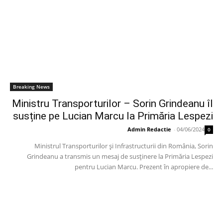
Breaking News
Ministru Transporturilor – Sorin Grindeanu îl
susține pe Lucian Marcu la Primăria Lespezi
Admin Redactie
-
04/06/2024
0
Ministrul Transporturilor și Infrastructurii din România, Sorin
Grindeanu a transmis un mesaj de susținere la Primăria Lespezi
pentru Lucian Marcu. Prezent în apropiere de...