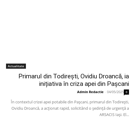
Actualitate
Primarul din Todirești, Ovidiu Droancă, ia
inițiativa în criza apei din Pașcani
Admin Redactie
-
04/05/2025
0
În contextul crizei apei potabile din Pașcani, primarul din Todirești,
Ovidiu Droancă, a acționat rapid, solicitând o ședință de urgență a
ARSACIS Iași. El...