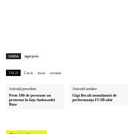
SURSA
Agerpres
TAGS
Ciucă
rusia
ucraina
Articolul precedent
Articolul următor
Peste 100 de persoane au
Gigi Becali nemulțumit de
protestat în fața Ambasadei
performanța FCSB-ului
Ruse