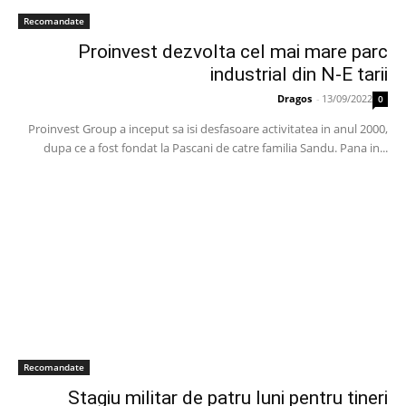
Recomandate
Proinvest dezvolta cel mai mare parc
industrial din N-E tarii
Dragos
-
13/09/2022
0
Proinvest Group a inceput sa isi desfasoare activitatea in anul 2000,
dupa ce a fost fondat la Pascani de catre familia Sandu. Pana in...
Recomandate
Stagiu militar de patru luni pentru tineri