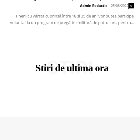
Admin Redactie
-
25/08/2022
0
Tinerii cu vârsta cuprinsă între 18 și 35 de ani vor putea participa
voluntar la un program de pregătire militară de patru luni, pentru...
STIRI
Stiri de ultima ora