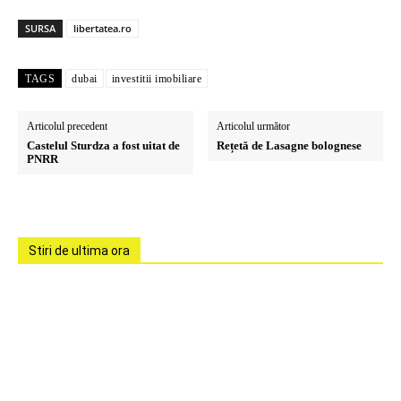
SURSA
libertatea.ro
TAGS
dubai
investitii imobiliare
Articolul precedent
Articolul următor
Castelul Sturdza a fost uitat de
Rețetă de Lasagne bolognese
PNRR
Stiri de ultima ora