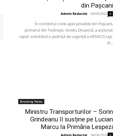
din Pașcani
Admin Redactie
-
04/05/2025
0
În contextul crizei apei potabile din Pașcani,
primarul din Todirești, Ovidiu Droancă, a acționat
rapid, solicitând o ședință de urgență a ARSACIS Iași.
El...
Breaking News
Ministru Transporturilor – Sorin
Grindeanu îl susține pe Lucian
Marcu la Primăria Lespezi
Admin Redactie
-
04/06/2024
0