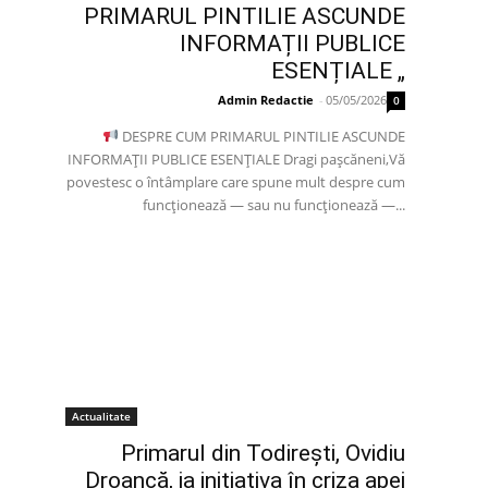
PRIMARUL PINTILIE ASCUNDE
INFORMAȚII PUBLICE
ESENȚIALE „
Admin Redactie
-
05/05/2026
0
DESPRE CUM PRIMARUL PINTILIE ASCUNDE
INFORMAȚII PUBLICE ESENȚIALE Dragi pașcăneni,Vă
povestesc o întâmplare care spune mult despre cum
funcționează — sau nu funcționează —...
Actualitate
Primarul din Todirești, Ovidiu
Droancă, ia inițiativa în criza apei