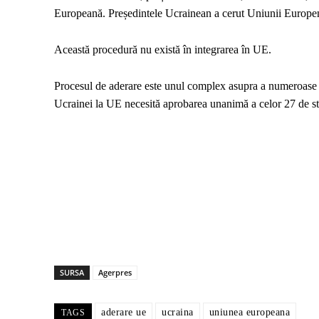
Europeană. Președintele Ucrainean a cerut Uniunii Europene
Această procedură nu există în integrarea în UE.
Procesul de aderare este unul complex asupra a numeroase sub
Ucrainei la UE necesită aprobarea unanimă a celor 27 de s
SURSA
Agerpres
aderare ue
ucraina
uniunea europeana
TAGS