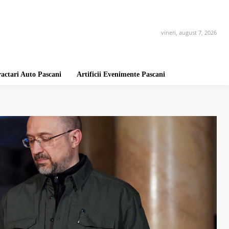
vineri, august 7, 2026
ractari Auto Pascani
Artificii Evenimente Pascani