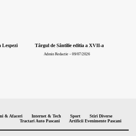
a Lespezi
Târgul de Sântilie editia a XVII-a
Admin Redactie
-
09/07/2026
ni & Afaceri
Internet & Tech
Sport
Stiri Diverse
Tractari Auto Pascani
Artificii Evenimente Pascani