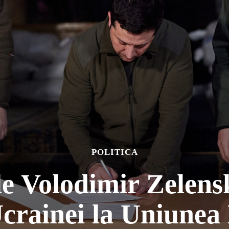
POLITICA
le Volodimir Zelens
crainei la Uniune