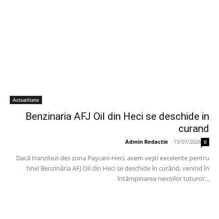
Actualitate
Benzinaria AFJ Oil din Heci se deschide in
curand
Admin Redactie
-
15/07/2026
0
Dacă tranzitezi des zona Pașcani-Heci, avem vești excelente pentru
tine! Benzinăria AFJ Oil din Heci se deschide în curând, venind în
întâmpinarea nevoilor tuturor...