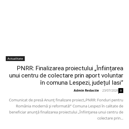
Actualitate
PNRR: Finalizarea proiectului „Înființarea
unui centru de colectare prin aport voluntar
în comuna Lespezi, județul Iasi”
Admin Redactie
-
23/07/2026
0
Comunicat de presă Anunț finalizare proiect„PNRR: Fonduri pentru
România modernă și reformată!” Comuna Lespezi în calitate de
beneficiar anunță finalizarea proiectului „Înființarea unui centru de
colectare prin...