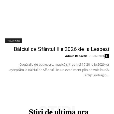
Actualitate
Bâlciul de Sfântul Ilie 2026 de la Lespezi
Admin Redactie
-
15/07/2026
0
Două zile de petrecere, muzică și tradiție! 19-20 iulie 2026 va
așteptăm la Bâlciul de Sfântul Ilie, un eveniment plin de voie bună,
artiști îndrăgiți...
STIRI
Stiri de ultima ora