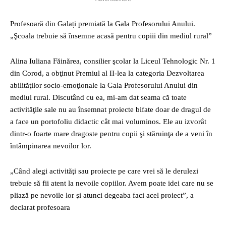
Profesoară din Galați premiată la Gala Profesorului Anului.
„Şcoala trebuie să însemne acasă pentru copiii din mediul rural”
Alina Iuliana Făinărea, consilier şcolar la Liceul Tehnologic Nr. 1
din Corod, a obţinut Premiul al II-lea la categoria Dezvoltarea
abilităţilor socio-emoţionale la Gala Profesorului Anului din
mediul rural. Discutând cu ea, mi-am dat seama că toate
activităţile sale nu au însemnat proiecte bifate doar de dragul de
a face un portofoliu didactic cât mai voluminos. Ele au izvorât
dintr-o foarte mare dragoste pentru copii şi stăruinţa de a veni în
întâmpinarea nevoilor lor.
„Când alegi activităţi sau proiecte pe care vrei să le derulezi
trebuie să fii atent la nevoile copiilor. Avem poate idei care nu se
pliază pe nevoile lor şi atunci degeaba faci acel proiect”, a
declarat profesoara