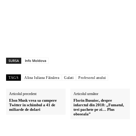
SURSA
Info Moldova
TAGS
Alina Iuliana Făinărea
Galati
Profesorul anului
Articolul precedent
Articolul următor
Elon Musk vrea sa cumpere
Florin Busuioc, despre
Twitter in schimbul a 41 de
infarctul din 2018: „Fumatul,
miliarde de dolari
trei pachete pe zi… Plus
oboseala”