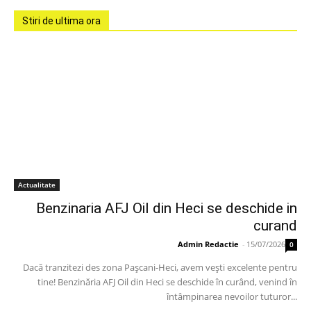
Stiri de ultima ora
Actualitate
Benzinaria AFJ Oil din Heci se deschide in
curand
Admin Redactie
-
15/07/2026
0
Dacă tranzitezi des zona Pașcani-Heci, avem vești excelente pentru
tine! Benzinăria AFJ Oil din Heci se deschide în curând, venind în
întâmpinarea nevoilor tuturor...