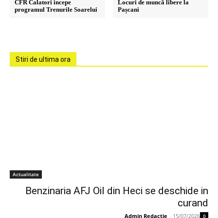
CFR Calatori incepe
Locuri de muncă libere la
programul Trenurile Soarelui
Pașcani
Stiri de ultima ora
Actualitate
Benzinaria AFJ Oil din Heci se deschide in
curand
Admin Redactie
-
15/07/2026
0