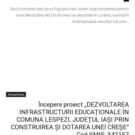
Dacă tranzitezi des zona Pașcani-Heci, avem vești excelente pentru
tine! Benzinăria AFJ Oil din Heci se deschide în curând, venind în
întâmpinarea nevoilor tuturor...
Actualitate
Începere proiect „DEZVOLTAREA
INFRASTRUCTURII EDUCAȚIONALE ÎN
COMUNA LESPEZI, JUDEȚUL IAȘI PRIN
CONSTRUIREA ȘI DOTAREA UNEI CREȘE”
Cod SMIS: 342157