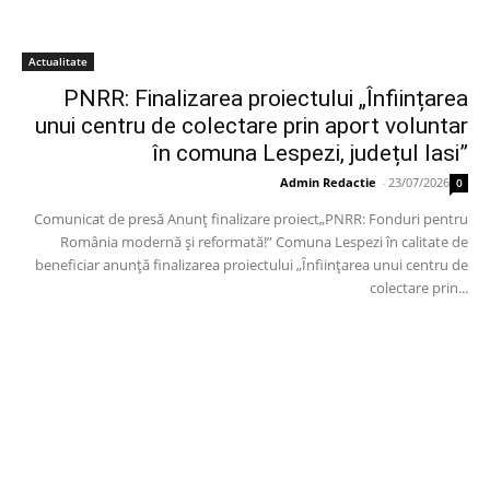
Actualitate
PNRR: Finalizarea proiectului „Înființarea
unui centru de colectare prin aport voluntar
în comuna Lespezi, județul Iasi”
Admin Redactie
-
23/07/2026
0
Comunicat de presă Anunț finalizare proiect„PNRR: Fonduri pentru
România modernă și reformată!” Comuna Lespezi în calitate de
beneficiar anunță finalizarea proiectului „Înființarea unui centru de
colectare prin...