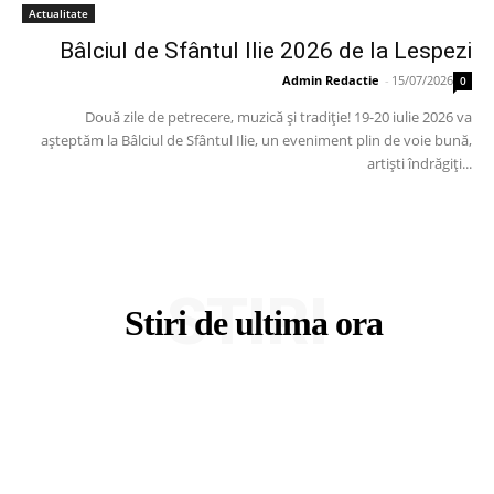
Actualitate
Bâlciul de Sfântul Ilie 2026 de la Lespezi
Admin Redactie
-
15/07/2026
0
Două zile de petrecere, muzică și tradiție! 19-20 iulie 2026 va
așteptăm la Bâlciul de Sfântul Ilie, un eveniment plin de voie bună,
artiști îndrăgiți...
STIRI
Stiri de ultima ora