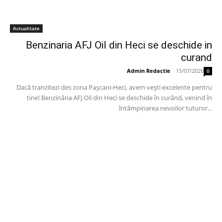
Actualitate
Benzinaria AFJ Oil din Heci se deschide in
curand
Admin Redactie
-
15/07/2026
0
Dacă tranzitezi des zona Pașcani-Heci, avem vești excelente pentru
tine! Benzinăria AFJ Oil din Heci se deschide în curând, venind în
întâmpinarea nevoilor tuturor...