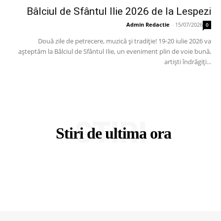
Bâlciul de Sfântul Ilie 2026 de la Lespezi
Admin Redactie
-
15/07/2026
0
Două zile de petrecere, muzică și tradiție! 19-20 iulie 2026 va
așteptăm la Bâlciul de Sfântul Ilie, un eveniment plin de voie bună,
artiști îndrăgiți...
STIRI
Stiri de ultima ora