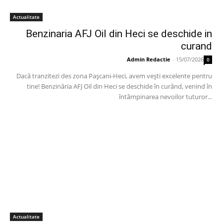
Actualitate
Benzinaria AFJ Oil din Heci se deschide in
curand
Admin Redactie
-
15/07/2026
0
Dacă tranzitezi des zona Pașcani-Heci, avem vești excelente pentru
tine! Benzinăria AFJ Oil din Heci se deschide în curând, venind în
întâmpinarea nevoilor tuturor...
Actualitate