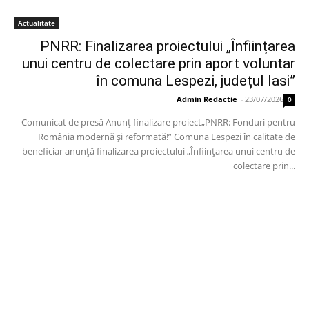
Actualitate
PNRR: Finalizarea proiectului „Înființarea
unui centru de colectare prin aport voluntar
în comuna Lespezi, județul Iasi”
Admin Redactie
-
23/07/2026
0
Comunicat de presă Anunț finalizare proiect„PNRR: Fonduri pentru
România modernă și reformată!” Comuna Lespezi în calitate de
beneficiar anunță finalizarea proiectului „Înființarea unui centru de
colectare prin...