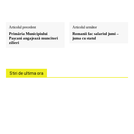
Articolul precedent
Articolul următor
Primăria Municipiului
Romanii fac salariul jumi –
Pașcani angajează muncitori
juma cu statul
zilieri
Stiri de ultima ora