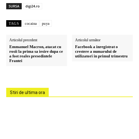
SURSA
digi24.ro
TAGS
cocaina
puya
Articolul precedent
Articolul următor
Emmanuel Macron, atacat cu
Facebook a inregistrat o
rosii la prima sa iesire dupa ce
crestere a numarului de
a fost reales presedintele
utilizatori in primul trimestru
Frantei
Stiri de ultima ora