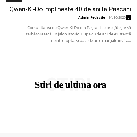
Qwan-Ki-Do implineste 40 de ani la Pascani
Admin Redactie
-
14/10/2025
0
Comunitatea de Qwan-Ki-Do din Pașcani se pregătește să
sărbătorească un jalon istoric. După 40 de ani de existență
neîntreruptă, școala de arte marțiale invită...
STIRI
Stiri de ultima ora