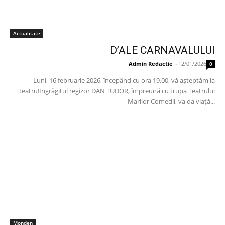
Actualitate
D’ALE CARNAVALULUI
Admin Redactie
-
12/01/2026
0
Luni, 16 februarie 2026, începând cu ora 19.00, vă așteptăm la
teatru!Ingrăgitul regizor DAN TUDOR, împreună cu trupa Teatrului
Marilor Comedii, va da viață...
Monden