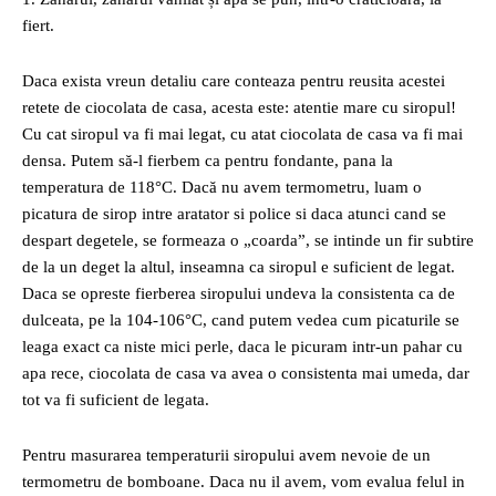
fiert.
Daca exista vreun detaliu care conteaza pentru reusita acestei
retete de ciocolata de casa, acesta este: atentie mare cu siropul!
Cu cat siropul va fi mai legat, cu atat ciocolata de casa va fi mai
densa. Putem să-l fierbem ca pentru fondante, pana la
temperatura de 118°C. Dacă nu avem termometru, luam o
picatura de sirop intre aratator si police si daca atunci cand se
despart degetele, se formeaza o „coarda”, se intinde un fir subtire
de la un deget la altul, inseamna ca siropul e suficient de legat.
Daca se opreste fierberea siropului undeva la consistenta ca de
dulceata, pe la 104-106°C, cand putem vedea cum picaturile se
leaga exact ca niste mici perle, daca le picuram intr-un pahar cu
apa rece, ciocolata de casa va avea o consistenta mai umeda, dar
tot va fi suficient de legata.
Pentru masurarea temperaturii siropului avem nevoie de un
termometru de bomboane. Daca nu il avem, vom evalua felul in