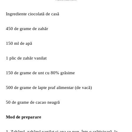
Ingrediente ciocolată de casă
450 de grame de zahăr
150 ml de apă
1 plic de zahăr vanilat
150 de grame de unt cu 80% grăsime
500 de grame de lapte praf alimentar (de vacă)
50 de grame de cacao neagră
Mod de preparare
1. Zahărul, zahărul vanilat și apa se pun, într-o crăticioară, la