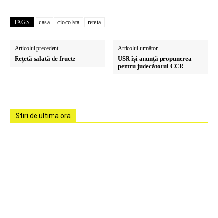
TAGS
casa
ciocolata
reteta
Articolul precedent
Articolul următor
Rețetă salată de fructe
USR își anunță propunerea
pentru judecătorul CCR
Stiri de ultima ora