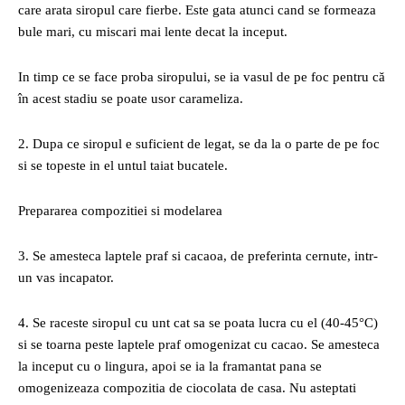
care arata siropul care fierbe. Este gata atunci cand se formeaza
bule mari, cu miscari mai lente decat la inceput.
In timp ce se face proba siropului, se ia vasul de pe foc pentru că
în acest stadiu se poate usor carameliza.
2. Dupa ce siropul e suficient de legat, se da la o parte de pe foc
si se topeste in el untul taiat bucatele.
Prepararea compozitiei si modelarea
3. Se amesteca laptele praf si cacaoa, de preferinta cernute, intr-
un vas incapator.
4. Se raceste siropul cu unt cat sa se poata lucra cu el (40-45°C)
si se toarna peste laptele praf omogenizat cu cacao. Se amesteca
la inceput cu o lingura, apoi se ia la framantat pana se
omogenizeaza compozitia de ciocolata de casa. Nu asteptati