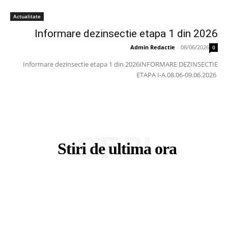
Actualitate
Informare dezinsectie etapa 1 din 2026
Admin Redactie
-
08/06/2026
0
Informare dezinsectie etapa 1 din 2026INFORMARE DEZINSECTIE
ETAPA I-A.08.06-09.06.2026
STIRI
Stiri de ultima ora