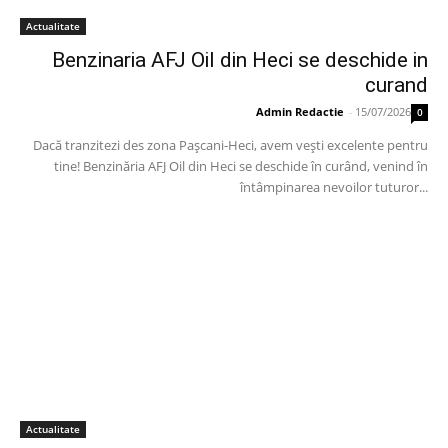
Actualitate
Benzinaria AFJ Oil din Heci se deschide in
curand
Admin Redactie
-
15/07/2026
0
Dacă tranzitezi des zona Pașcani-Heci, avem vești excelente pentru
tine! Benzinăria AFJ Oil din Heci se deschide în curând, venind în
întâmpinarea nevoilor tuturor...
Actualitate