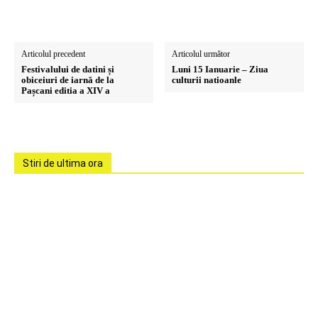
Articolul precedent
Articolul următor
Festivalului de datini și
Luni 15 Ianuarie – Ziua
obiceiuri de iarnă de la
culturii natioanle
Pașcani editia a XIV a
Stiri de ultima ora