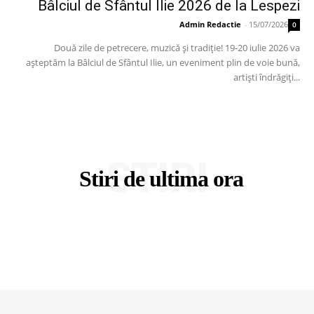
Bâlciul de Sfântul Ilie 2026 de la Lespezi
Admin Redactie
-
15/07/2026
0
Două zile de petrecere, muzică și tradiție! 19-20 iulie 2026 va
așteptăm la Bâlciul de Sfântul Ilie, un eveniment plin de voie bună,
artiști îndrăgiți...
STIRI
Stiri de ultima ora