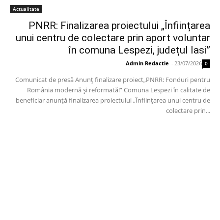
Actualitate
PNRR: Finalizarea proiectului „Înființarea
unui centru de colectare prin aport voluntar
în comuna Lespezi, județul Iasi”
Admin Redactie
-
23/07/2026
0
Comunicat de presă Anunț finalizare proiect„PNRR: Fonduri pentru
România modernă și reformată!” Comuna Lespezi în calitate de
beneficiar anunță finalizarea proiectului „Înființarea unui centru de
colectare prin...