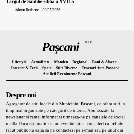
Târgul de Sântilie editia a XVII-a
Admin Redactie
-
09/07/2026
Pașcani
.NET
Lifestyle
Actualitate
Monden
Regional
Bani & Afaceri
Internet & Tech
Sport
Stiri Diverse
Tractari Auto Pascani
Artificii Evenimente Pascani
Despre noi
Agregator de stiri locale din Municipiul Pascani, ce ofera stiri in
timp real organizate pe categorii de interes. Aboneazate la
newsletter si ramai informat si urmeaza-ne pe canalele de social
media.Daca esti martor la un eveniment ce consideri ca trebuie
facut public nu ezita sa ne contactezi pe e-mail sau pe unul din