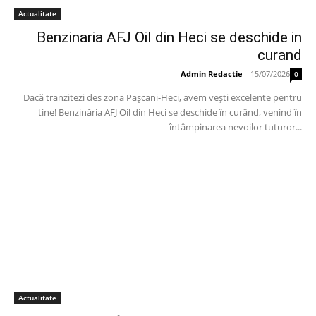
Actualitate
Benzinaria AFJ Oil din Heci se deschide in
curand
Admin Redactie
-
15/07/2026
0
Dacă tranzitezi des zona Pașcani-Heci, avem vești excelente pentru
tine! Benzinăria AFJ Oil din Heci se deschide în curând, venind în
întâmpinarea nevoilor tuturor...
Actualitate