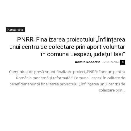
Actualitate
PNRR: Finalizarea proiectului „Înființarea
unui centru de colectare prin aport voluntar
în comuna Lespezi, județul Iasi”
Admin Redactie
-
23/07/2026
0
Comunicat de presă Anunț finalizare proiect„PNRR: Fonduri pentru
România modernă și reformată!” Comuna Lespezi în calitate de
beneficiar anunță finalizarea proiectului „Înființarea unui centru de
colectare prin...