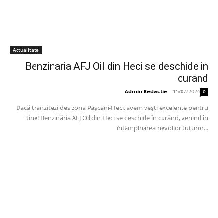
Actualitate
Benzinaria AFJ Oil din Heci se deschide in
curand
Admin Redactie
-
15/07/2026
0
Dacă tranzitezi des zona Pașcani-Heci, avem vești excelente pentru
tine! Benzinăria AFJ Oil din Heci se deschide în curând, venind în
întâmpinarea nevoilor tuturor...