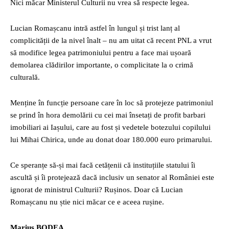
Nici măcar Ministerul Culturii nu vrea să respecte legea.
Lucian Romașcanu intră astfel în lungul și trist lanț al
complicității de la nivel înalt – nu am uitat că recent PNL a vrut
să modifice legea patrimoniului pentru a face mai ușoară
demolarea clădirilor importante, o complicitate la o crimă
culturală.
Menține în funcție persoane care în loc să protejeze patrimoniul
se prind în hora demolării cu cei mai însetați de profit barbari
imobiliari ai Iașului, care au fost și vedetele botezului copilului
lui Mihai Chirica, unde au donat doar 180.000 euro primarului.
Ce speranțe să-și mai facă cetățenii că instituțiile statului îi
ascultă și îi protejează dacă inclusiv un senator al României este
ignorat de ministrul Culturii? Rușinos. Doar că Lucian
Romașcanu nu știe nici măcar ce e aceea rușine.
Marius BODEA