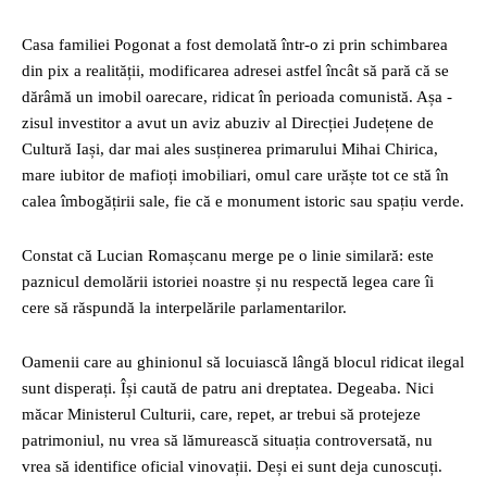
Casa familiei Pogonat a fost demolată într-o zi prin schimbarea
din pix a realității, modificarea adresei astfel încât să pară că se
dărâmă un imobil oarecare, ridicat în perioada comunistă. Așa -
zisul investitor a avut un aviz abuziv al Direcției Județene de
Cultură Iași, dar mai ales susținerea primarului Mihai Chirica,
mare iubitor de mafioți imobiliari, omul care urăște tot ce stă în
calea îmbogățirii sale, fie că e monument istoric sau spațiu verde.
Constat că Lucian Romașcanu merge pe o linie similară: este
paznicul demolării istoriei noastre și nu respectă legea care îi
cere să răspundă la interpelările parlamentarilor.
Oamenii care au ghinionul să locuiască lângă blocul ridicat ilegal
sunt disperați. Își caută de patru ani dreptatea. Degeaba. Nici
măcar Ministerul Culturii, care, repet, ar trebui să protejeze
patrimoniul, nu vrea să lămurească situația controversată, nu
vrea să identifice oficial vinovații. Deși ei sunt deja cunoscuți.