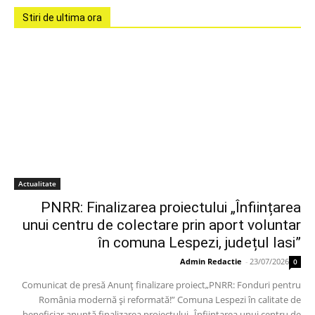
Stiri de ultima ora
Actualitate
PNRR: Finalizarea proiectului „Înființarea
unui centru de colectare prin aport voluntar
în comuna Lespezi, județul Iasi”
Admin Redactie
-
23/07/2026
0
Comunicat de presă Anunț finalizare proiect„PNRR: Fonduri pentru
România modernă și reformată!” Comuna Lespezi în calitate de
beneficiar anunță finalizarea proiectului „Înființarea unui centru de