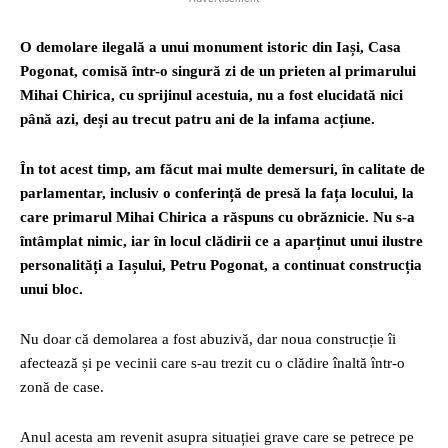
O demolare ilegală a unui monument istoric din Iași, Casa
Pogonat, comisă într-o singură zi de un prieten al primarului
Mihai Chirica, cu sprijinul acestuia, nu a fost elucidată nici
până azi, deși au trecut patru ani de la infama acțiune.
În tot acest timp, am făcut mai multe demersuri, în calitate de
parlamentar, inclusiv o conferință de presă la fața locului, la
care primarul Mihai Chirica a răspuns cu obrăznicie. Nu s-a
întâmplat nimic, iar în locul clădirii ce a aparținut unui ilustre
personalități a Iașului, Petru Pogonat, a continuat construcția
unui bloc.
Nu doar că demolarea a fost abuzivă, dar noua construcție îi
afectează și pe vecinii care s-au trezit cu o clădire înaltă într-o
zonă de case.
Anul acesta am revenit asupra situației grave care se petrece pe