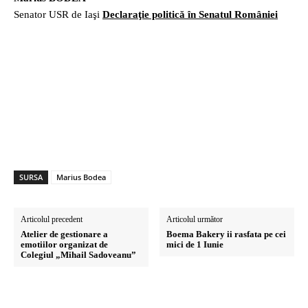
Senator USR de Iaşi
Declaraţie politică în Senatul României
SURSA
Marius Bodea
Articolul precedent
Articolul următor
Atelier de gestionare a
Boema Bakery ii rasfata pe cei
emotiilor organizat de
mici de 1 Iunie
Colegiul „Mihail Sadoveanu”