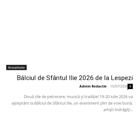
Actualitate
Bâlciul de Sfântul Ilie 2026 de la Lespezi
Admin Redactie
-
15/07/2026
0
Două zile de petrecere, muzică și tradiție! 19-20 iulie 2026 va
așteptăm la Bâlciul de Sfântul Ilie, un eveniment plin de voie bună,
artiști îndrăgiți...