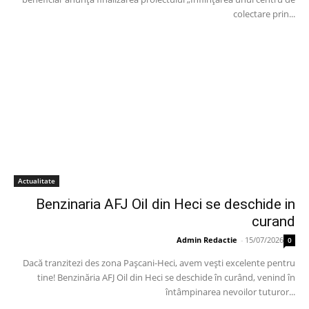
colectare prin...
Actualitate
Benzinaria AFJ Oil din Heci se deschide in
curand
Admin Redactie
-
15/07/2026
0
Dacă tranzitezi des zona Pașcani-Heci, avem vești excelente pentru
tine! Benzinăria AFJ Oil din Heci se deschide în curând, venind în
întâmpinarea nevoilor tuturor...