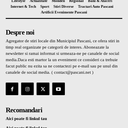
Lifestyle
Actualitate
Monden
Regional
Bani & Afaceri
Internet & Tech
Sport
Stiri Diverse
Tractari Auto Pascani
Artificii Evenimente Pascani
Despre noi
Agregator de stiri locale din Municipiul Pascani, ce ofera stiri in
timp real organizate pe categorii de interes. Aboneazate la
newsletter si ramai informat si urmeaza-ne pe canalele de social
media.Daca esti martor la un eveniment ce consideri ca trebuie
facut public nu ezita sa ne contactezi pe e-mail sau pe unul din
canalele de social media. ( contact@pascani.net )
Recomandari
Aici poate fi linkul tau
Aici poate fi linkul tau