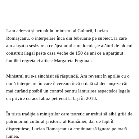
I-am adresat și actualului ministru al Culturii, Lucian
Romașcanu, o interpelare încă din februarie pe subiect, la care
am atașat o sesizare a cetățeanului care locuiește alături de blocul
construit ilegal peste casa veche de 150 de ani ce a aparținut
familiei regretatei artiste Margareta Pogonat.
Ministrul nu s-a sinchisit să răspundă. Am revenit în aprilie cu o
nouă interpelare în care îi ceream încă o dată să declanșeze cât
mai curând posibil un control pentru lămurirea aspectelor legale
cu privire cu acel abuz petrecut la Iași în 2018.
În trista tradiție a miniștrilor care teoretic ar trebui să aibă grijă de
patrimoniul cultural și istoric al României, dar de fapt îl
disprețuiesc, Lucian Romașcanu a continuat să ignore pe toată
lumea.