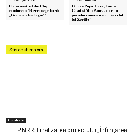
Un taximetrist din Cluj
Dorian Popa, Lora, Laura
conduce cu 10 ecrane pe bord:
Cosoi si Alin Panc, actori in
„Greu cu tehnologia!”
parodia romaneasca „Secretul
lui Zorillo”
Stiri de ultima ora
Actualitate
PNRR: Finalizarea proiectului „Înființarea