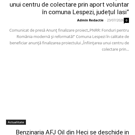
unui centru de colectare prin aport voluntar
în comuna Lespezi, județul Iasi”
Admin Redactie
-
23/07/2026
0
Comunicat de presă Anunț finalizare proiect„PNRR: Fonduri pentru
România modernă și reformată!” Comuna Lespezi în calitate de
beneficiar anunță finalizarea proiectului „Înființarea unui centru de
colectare prin...
Actualitate
Benzinaria AFJ Oil din Heci se deschide in