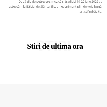
Două zile de petrecere, muzică și tradiție! 19-20 iulie 2026 va
așteptăm la Bâlciul de Sfântul Ilie, un eveniment plin de voie bună,
artiști îndrăgiți...
STIRI
Stiri de ultima ora