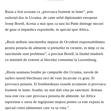
Rusia a fost acuzata ca „provoaca foamete in lume”, prin
razboiul dus in Ucraina, de catre seful diplomatiei europene
Josep Borell. Acesta a mai spus ca tara lui Putin distruge stocuri
de grau si impiedica exporturile, in special spre Africa.
„Rusii atribuie sanctiunilor impuse de Occident responsabilitatea
pentru penuria de alimente si preturilor in crestere, in timp ce nu
sanctiunile sunt problema”, a precizat Borell, la finalul intalnirii
cu ministrii de externe ai blocului comunitar la Luxemburg.
„Rusia seamana bombe pe campurile din Ucraina, navele de
razboi rusesti blocheaza zeci de vase incarcate cu grau. Ei
provoaca penuria. Ei bombardeaza orasele ucrainene si provoaca
foamete in lume. Asadar, nu mai dati vina pe sanctiuni. Armata
rusa este cea care provoaca penuria de alimente. Iar Africa
reprezinta o sursa de ingrijorare majora pentru ca este expusa in
special crizei alimentare care va sa vina.”