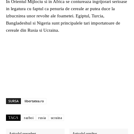
In Orientul Mijlociu si in Africa se contureaza ingrijorari serioase
in legatura cu faptul ca penuria de cereale ar putea duce la
izbucnirea unor revolte ale foametei. Egiptul, Turcia,
Bangladeshul si Nigeria sunt principalele tari importatoare de
cereale din Rusia si Ucraina.
SURSA
libertatea.ro
TAGS
razboi
rusia
ucraina
Articolul precedent
Articolul următor