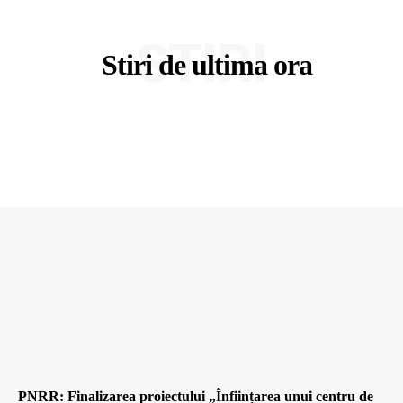
STIRI
Stiri de ultima ora
PNRR: Finalizarea proiectului „Înființarea unui centru de