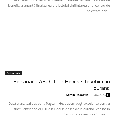
România modernă și reformată!” Comuna Lespezi în calitate de
beneficiar anunță finalizarea proiectului „Înființarea unui centru de
colectare prin...
Actualitate
Benzinaria AFJ Oil din Heci se deschide in
curand
Admin Redactie
-
15/07/2026
0
Dacă tranzitezi des zona Pașcani-Heci, avem vești excelente pentru
tine! Benzinăria AFJ Oil din Heci se deschide în curând, venind în
întâmpinarea nevoilor tuturor...