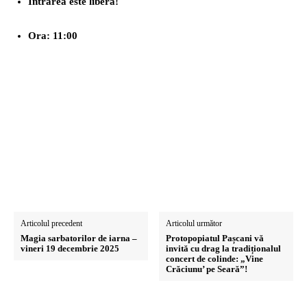
Intrarea este liberă!
Ora: 11:00
Articolul precedent
Articolul următor
Magia sarbatorilor de iarna –
Protopopiatul Pașcani vă
vineri 19 decembrie 2025
invită cu drag la tradiționalul
concert de colinde: „Vine
Crăciunu’ pe Seară”!