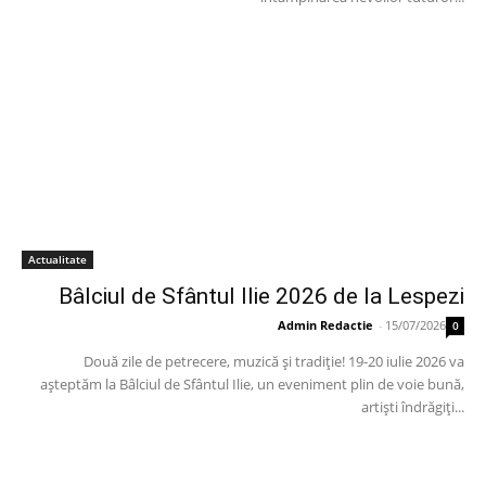
Actualitate
Bâlciul de Sfântul Ilie 2026 de la Lespezi
Admin Redactie
-
15/07/2026
0
Două zile de petrecere, muzică și tradiție! 19-20 iulie 2026 va
așteptăm la Bâlciul de Sfântul Ilie, un eveniment plin de voie bună,
artiști îndrăgiți...