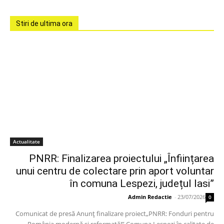
Stiri de ultima ora
Actualitate
PNRR: Finalizarea proiectului „Înființarea
unui centru de colectare prin aport voluntar
în comuna Lespezi, județul Iasi”
Admin Redactie
-
23/07/2026
0
Comunicat de presă Anunț finalizare proiect„PNRR: Fonduri pentru