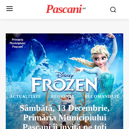
Pascani
.net
ACTUALITATE
REGIONAL
RECOMANDATE
Sâmbătă, 13 Decembrie,
Primăria Municipiului
Pașcani îi invită pe toți