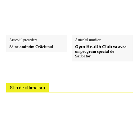
Articolul precedent
Articolul următor
Să ne amintim Crăciunul
𝗚𝘆𝗺 𝗛𝗲𝗮𝗹𝘁𝗵 𝗖𝗹𝘂𝗯 va avea
un program special de
Sarbator
Stiri de ultima ora