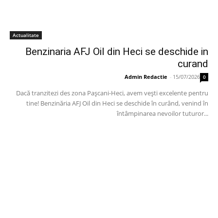
Actualitate
Benzinaria AFJ Oil din Heci se deschide in
curand
Admin Redactie
-
15/07/2026
0
Dacă tranzitezi des zona Pașcani-Heci, avem vești excelente pentru
tine! Benzinăria AFJ Oil din Heci se deschide în curând, venind în
întâmpinarea nevoilor tuturor...