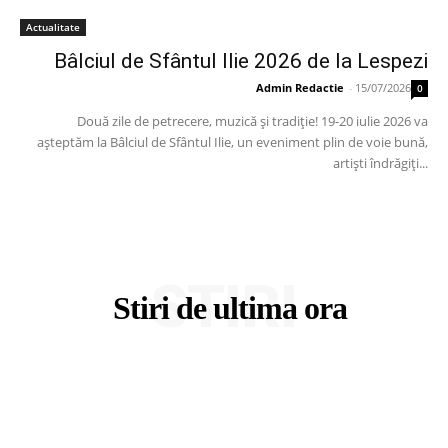
Actualitate
Bâlciul de Sfântul Ilie 2026 de la Lespezi
Admin Redactie
-
15/07/2026
0
Două zile de petrecere, muzică și tradiție! 19-20 iulie 2026 va
așteptăm la Bâlciul de Sfântul Ilie, un eveniment plin de voie bună,
artiști îndrăgiți...
STIRI
Stiri de ultima ora