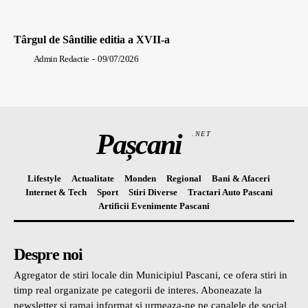
Târgul de Sântilie editia a XVII-a
Admin Redactie
-
09/07/2026
Pașcani
.NET
Lifestyle
Actualitate
Monden
Regional
Bani & Afaceri
Internet & Tech
Sport
Stiri Diverse
Tractari Auto Pascani
Artificii Evenimente Pascani
Despre noi
Agregator de stiri locale din Municipiul Pascani, ce ofera stiri in
timp real organizate pe categorii de interes. Aboneazate la
newsletter si ramai informat si urmeaza-ne pe canalele de social