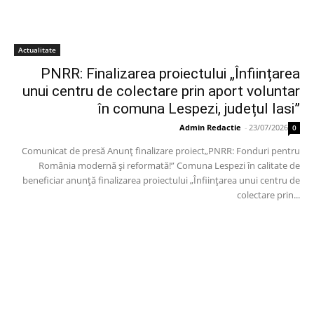
Actualitate
PNRR: Finalizarea proiectului „Înființarea
unui centru de colectare prin aport voluntar
în comuna Lespezi, județul Iasi”
Admin Redactie
-
23/07/2026
0
Comunicat de presă Anunț finalizare proiect„PNRR: Fonduri pentru
România modernă și reformată!” Comuna Lespezi în calitate de
beneficiar anunță finalizarea proiectului „Înființarea unui centru de
colectare prin...