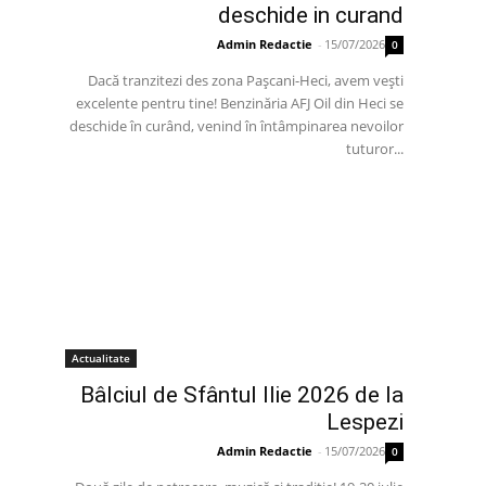
deschide in curand
Admin Redactie
-
15/07/2026
0
Dacă tranzitezi des zona Pașcani-Heci, avem vești
excelente pentru tine! Benzinăria AFJ Oil din Heci se
deschide în curând, venind în întâmpinarea nevoilor
tuturor...
Actualitate
Bâlciul de Sfântul Ilie 2026 de la
Lespezi
Admin Redactie
-
15/07/2026
0