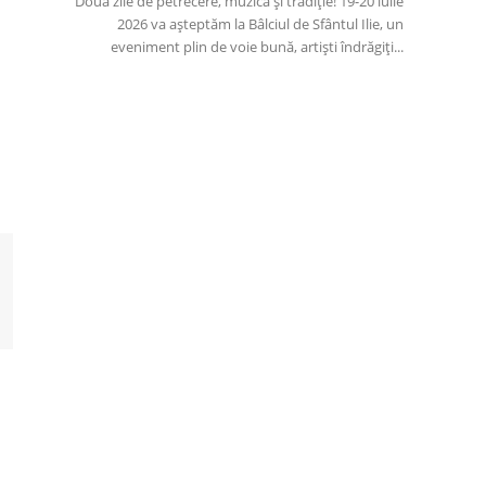
Două zile de petrecere, muzică și tradiție! 19-20 iulie
2026 va așteptăm la Bâlciul de Sfântul Ilie, un
eveniment plin de voie bună, artiști îndrăgiți...