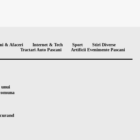
ni & Afaceri
Internet & Tech
Sport
Stiri Diverse
Tractari Auto Pascani
Artificii Evenimente Pascani
 unui
n comuna
 curand