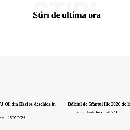
STIRI
Stiri de ultima ora
J Oil din Heci se deschide in
Bâlciul de Sfântul Ilie 2026 de l
Admin Redactie
-
15/07/2026
tie
-
15/07/2026