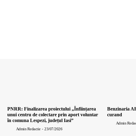
PNRR: Finalizarea proiectului „Înființarea
Benzinaria AF
unui centru de colectare prin aport voluntar
curand
în comuna Lespezi, județul Iasi”
Admin Redac
Admin Redactie
-
23/07/2026