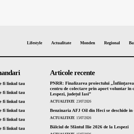
Lifestyle
Actualitate
Monden
Regional
Ba
andari
Articole recente
PNRR: Finalizarea proiectului „Înființarea
 fi linkul tau
centru de colectare prin aport voluntar î
 fi linkul tau
Lespezi, județul Iasi”
 fi linkul tau
ACTUALITATE
23/07/2026
 fi linkul tau
Benzinaria AFJ Oil din Heci se deschide in
ACTUALITATE
15/07/2026
 fi linkul tau
Bâlciul de Sfântul Ilie 2026 de la Lespezi
 fi linkul tau