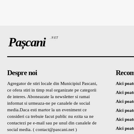
Pașcani
.NET
Despre noi
Recom
Agregator de stiri locale din Municipiul Pascani,
Aici poate
ce ofera stiri in timp real organizate pe categorii
Aici poate
de interes. Aboneazate la newsletter si ramai
Aici poate
informat si urmeaza-ne pe canalele de social
media.Daca esti martor la un eveniment ce
Aici poate
consideri ca trebuie facut public nu ezita sa ne
Aici poate
contactezi pe e-mail sau pe unul din canalele de
Aici poate
social media. ( contact@pascani.net )