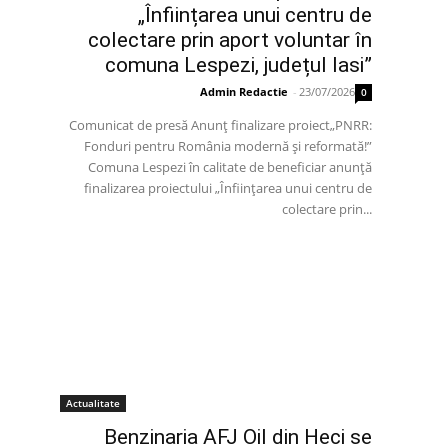
„Înființarea unui centru de
colectare prin aport voluntar în
comuna Lespezi, județul Iasi”
Admin Redactie
-
23/07/2026
0
Comunicat de presă Anunț finalizare proiect„PNRR:
Fonduri pentru România modernă și reformată!”
Comuna Lespezi în calitate de beneficiar anunță
finalizarea proiectului „Înființarea unui centru de
colectare prin...
Actualitate
Benzinaria AFJ Oil din Heci se