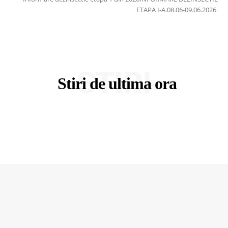
ETAPA I-A.08.06-09.06.2026
STIRI
Stiri de ultima ora