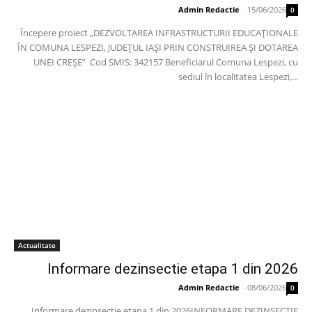
Admin Redactie
-
15/06/2026
0
Începere proiect „DEZVOLTAREA INFRASTRUCTURII EDUCAȚIONALE
ÎN COMUNA LESPEZI, JUDEȚUL IAȘI PRIN CONSTRUIREA ȘI DOTAREA
UNEI CREȘE” Cod SMIS: 342157 Beneficiarul Comuna Lespezi, cu
sediul în localitatea Lespezi,...
Actualitate
Informare dezinsectie etapa 1 din 2026
Admin Redactie
-
08/06/2026
0
Informare dezinsectie etapa 1 din 2026INFORMARE DEZINSECTIE