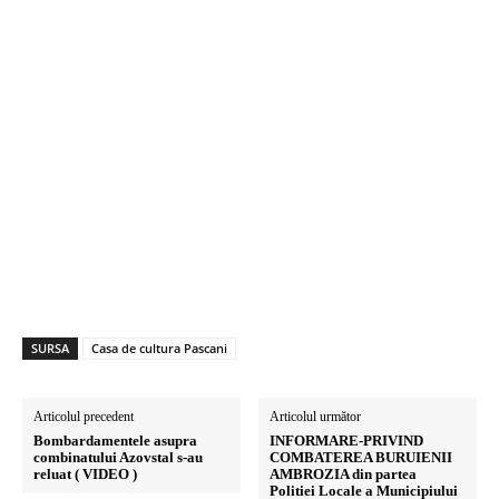
SURSA
Casa de cultura Pascani
Articolul precedent
Articolul următor
Bombardamentele asupra
INFORMARE-PRIVIND
combinatului Azovstal s-au
COMBATEREA BURUIENII
reluat ( VIDEO )
AMBROZIA din partea
Politiei Locale a Municipiului