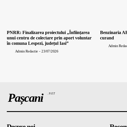
PNRR: Finalizarea proiectului „Înființarea
Benzinaria AF
unui centru de colectare prin aport voluntar
curand
în comuna Lespezi, județul Iasi”
Admin Redac
Admin Redactie
-
23/07/2026
Pașcani
.NET
Despre noi
Recom