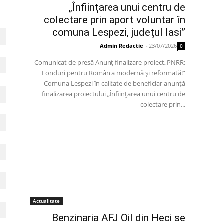
„Înființarea unui centru de
colectare prin aport voluntar în
comuna Lespezi, județul Iasi”
Admin Redactie
-
23/07/2026
0
Comunicat de presă Anunț finalizare proiect„PNRR:
Fonduri pentru România modernă și reformată!”
Comuna Lespezi în calitate de beneficiar anunță
finalizarea proiectului „Înființarea unui centru de
colectare prin...
Actualitate
Benzinaria AFJ Oil din Heci se