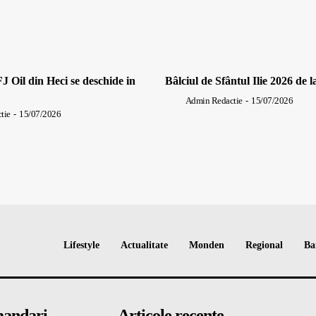
J Oil din Heci se deschide in
Bâlciul de Sfântul Ilie 2026 de l
Admin Redactie
-
15/07/2026
tie
-
15/07/2026
Lifestyle
Actualitate
Monden
Regional
Ba
andari
Articole recente