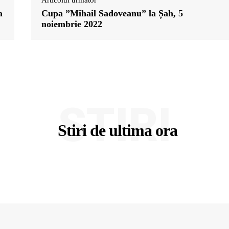
Articolul următor
a
Cupa ”Mihail Sadoveanu” la Șah, 5
noiembrie 2022
STIRI
Stiri de ultima ora