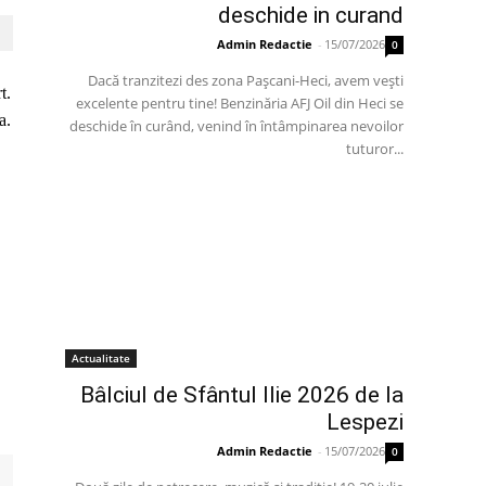
deschide in curand
Admin Redactie
-
15/07/2026
0
Dacă tranzitezi des zona Pașcani-Heci, avem vești
t.
excelente pentru tine! Benzinăria AFJ Oil din Heci se
a.
deschide în curând, venind în întâmpinarea nevoilor
tuturor...
Actualitate
Bâlciul de Sfântul Ilie 2026 de la
Lespezi
Admin Redactie
-
15/07/2026
0