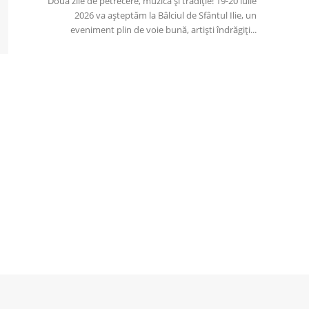
Două zile de petrecere, muzică și tradiție! 19-20 iulie
2026 va așteptăm la Bâlciul de Sfântul Ilie, un
eveniment plin de voie bună, artiști îndrăgiți...