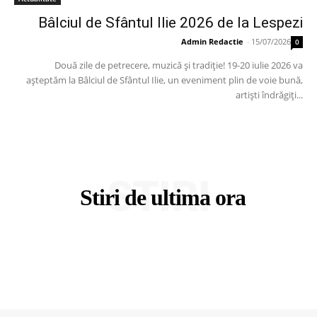
Bâlciul de Sfântul Ilie 2026 de la Lespezi
Admin Redactie
-
15/07/2026
0
Două zile de petrecere, muzică și tradiție! 19-20 iulie 2026 va
așteptăm la Bâlciul de Sfântul Ilie, un eveniment plin de voie bună,
artiști îndrăgiți...
STIRI
Stiri de ultima ora