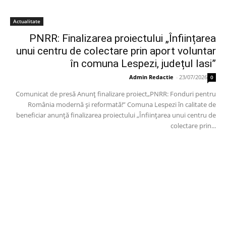
Actualitate
PNRR: Finalizarea proiectului „Înființarea
unui centru de colectare prin aport voluntar
în comuna Lespezi, județul Iasi”
Admin Redactie
-
23/07/2026
0
Comunicat de presă Anunț finalizare proiect„PNRR: Fonduri pentru
România modernă și reformată!” Comuna Lespezi în calitate de
beneficiar anunță finalizarea proiectului „Înființarea unui centru de
colectare prin...