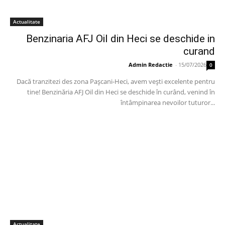
Actualitate
Benzinaria AFJ Oil din Heci se deschide in
curand
Admin Redactie
-
15/07/2026
0
Dacă tranzitezi des zona Pașcani-Heci, avem vești excelente pentru
tine! Benzinăria AFJ Oil din Heci se deschide în curând, venind în
întâmpinarea nevoilor tuturor...
Actualitate