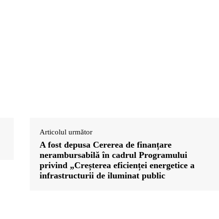
Articolul următor
A fost depusa Cererea de finanțare
nerambursabilă în cadrul Programului
privind „Creșterea eficienței energetice a
infrastructurii de iluminat public