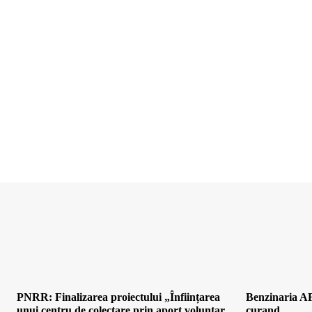
PNRR: Finalizarea proiectului „Înființarea
Benzinaria AF
unui centru de colectare prin aport voluntar
curand