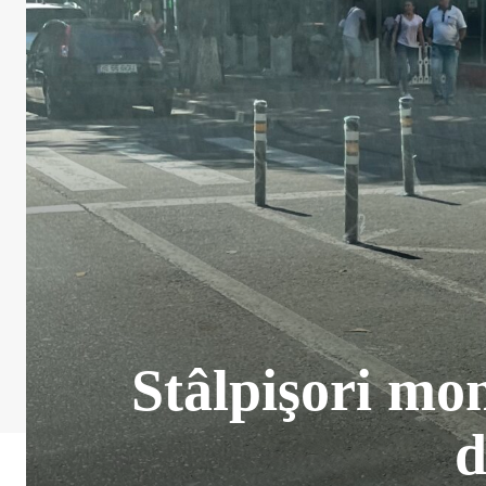
Stâlpişori mon
d