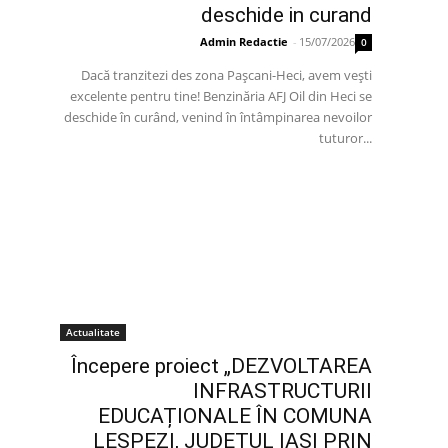
deschide in curand
Admin Redactie
-
15/07/2026
0
Dacă tranzitezi des zona Pașcani-Heci, avem vești
excelente pentru tine! Benzinăria AFJ Oil din Heci se
deschide în curând, venind în întâmpinarea nevoilor
tuturor...
Actualitate
Începere proiect „DEZVOLTAREA
INFRASTRUCTURII
EDUCAȚIONALE ÎN COMUNA
LESPEZI, JUDEȚUL IAȘI PRIN