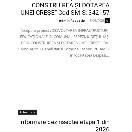
CONSTRUIREA ȘI DOTAREA
UNEI CREȘE” Cod SMIS: 342157
Admin Redactie
-
15/06/2026
0
Începere proiect „DEZVOLTAREA INFRASTRUCTURII
EDUCAȚIONALE ÎN COMUNA LESPEZI, JUDEȚUL IAȘI
PRIN CONSTRUIREA ȘI DOTAREA UNEI CREȘE” Cod
SMIS: 342157 Beneficiarul Comuna Lespezi, cu sediul
în localitatea Lespezi,...
Actualitate
Informare dezinsectie etapa 1 din
2026