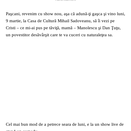
Paşcani, revenim cu show nou, aşa că adună-ţi gaşca şi vino luni,
9 martie, la Casa de Cultură Mihail Sadoveanu, să îi vezi pe
Cristi – ce mi-ai pus pe tăviţă, mamă – Manolescu şi Dan Ţuţu,
un povestitor desăvârşit care te va cuceri cu naturaleţea sa.
Cel mai bun mod de a petrece seara de luni, e la un show live de