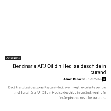
Actualitate
Benzinaria AFJ Oil din Heci se deschide in
curand
Admin Redactie
-
15/07/2026
0
Dacă tranzitezi des zona Pașcani-Heci, avem vești excelente pentru
tine! Benzinăria AFJ Oil din Heci se deschide în curând, venind în
întâmpinarea nevoilor tuturor...