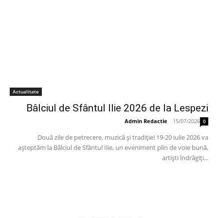
Actualitate
Bâlciul de Sfântul Ilie 2026 de la Lespezi
Admin Redactie
-
15/07/2026
0
Două zile de petrecere, muzică și tradiție! 19-20 iulie 2026 va
așteptăm la Bâlciul de Sfântul Ilie, un eveniment plin de voie bună,
artiști îndrăgiți...