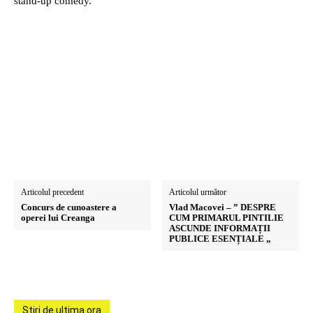
stand-up comedy.
Articolul precedent
Articolul următor
Concurs de cunoastere a
Vlad Macovei – ” DESPRE
operei lui Creanga
CUM PRIMARUL PINTILIE
ASCUNDE INFORMAȚII
PUBLICE ESENȚIALE „
Stiri de ultima ora