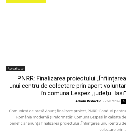
Actualitate
PNRR: Finalizarea proiectului „Înființarea
unui centru de colectare prin aport voluntar
în comuna Lespezi, județul Iasi”
Admin Redactie
-
23/07/2026
0
Comunicat de presă Anunț finalizare proiect„PNRR: Fonduri pentru
România modernă și reformată!” Comuna Lespezi în calitate de
beneficiar anunță finalizarea proiectului „Înființarea unui centru de
colectare prin...