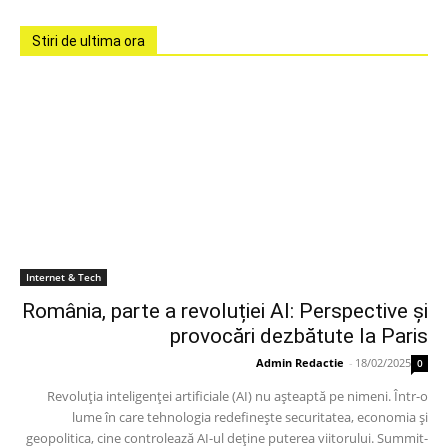
Stiri de ultima ora
Internet & Tech
România, parte a revoluției AI: Perspective și
provocări dezbătute la Paris
Admin Redactie
-
18/02/2025
0
Revoluția inteligenței artificiale (AI) nu așteaptă pe nimeni. Într-o
lume în care tehnologia redefinește securitatea, economia și
geopolitica, cine controlează AI-ul deține puterea viitorului. Summit-