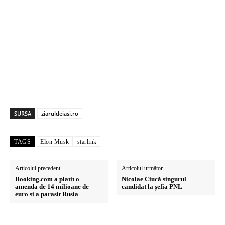
SURSA
ziaruldeiasi.ro
TAGS
Elon Musk
starlink
Articolul precedent
Articolul următor
Booking.com a platit o
Nicolae Ciucă singurul
amenda de 14 milioane de
candidat la șefia PNL
euro si a parasit Rusia