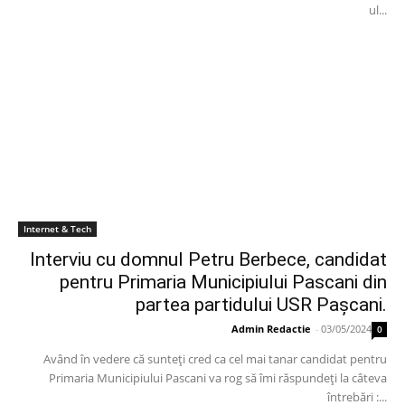
ul...
Internet & Tech
Interviu cu domnul Petru Berbece, candidat
pentru Primaria Municipiului Pascani din
partea partidului USR Pașcani.
Admin Redactie
-
03/05/2024
0
Având în vedere că sunteți cred ca cel mai tanar candidat pentru
Primaria Municipiului Pascani va rog să îmi răspundeți la câteva
întrebări :...