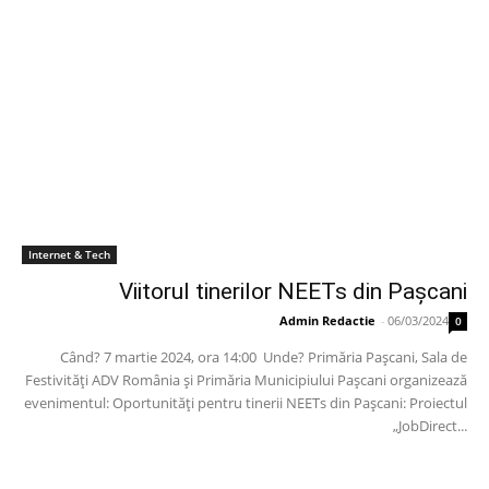
Internet & Tech
Viitorul tinerilor NEETs din Pașcani
Admin Redactie
-
06/03/2024
0
Când? 7 martie 2024, ora 14:00 Unde? Primăria Pașcani, Sala de
Festivități ADV România și Primăria Municipiului Pașcani organizează
evenimentul: Oportunități pentru tinerii NEETs din Pașcani: Proiectul
„JobDirect...