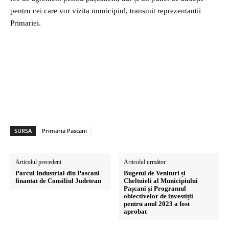
pentru cei care vor vizita municipiul, transmit reprezentantii
Primariei.
SURSA
Primaria Pascani
Articolul precedent
Articolul următor
Parcul Industrial din Pascani
Bugetul de Venituri și
finantat de Consiliul Judetean
Cheltuieli al Municipiului
Pașcani și Programul
obiectivelor de investiții
pentru anul 2023 a fost
aprobat