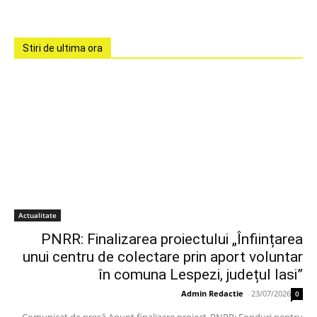
Stiri de ultima ora
Actualitate
PNRR: Finalizarea proiectului „Înființarea
unui centru de colectare prin aport voluntar
în comuna Lespezi, județul Iasi”
Admin Redactie
-
23/07/2026
0