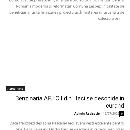
Comunicat de presă Anunț finalizare proiect„PNRR: Fonduri pentru
România modernă și reformată!” Comuna Lespezi în calitate de
beneficiar anunță finalizarea proiectului „Înființarea unui centru de
colectare prin...
Actualitate
Benzinaria AFJ Oil din Heci se deschide in
curand
Admin Redactie
-
15/07/2026
0
Dacă tranzitezi des zona Pașcani-Heci, avem vești excelente pentru
tine! Benzinăria AFJ Oil din Heci se deschide în curând, venind în