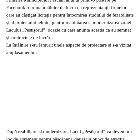
Primaria Municipiului Pascani anunta printr-o postare pe
Facebook o prima întâlnire de lucru cu reprezentanții firmelor
care au câștigat licitația pentru întocmirea studiului de fezabilitate
și al proiectului tehnic, pentru reabilitarea si modernizarea zonei
Lacului „Peștișorul”, ocazie cu care anunta acestia ca au semnat
și contractele de lucrări.
La întâlnire s-au lămurit unele aspecte de proiectare și s-a vizitat
amplasamentul.
După reabilitare si modernizare, Lacul „Peștișorul” va deveni un
loc de agrement pentru pășcăneni, dar și un punct de atracție