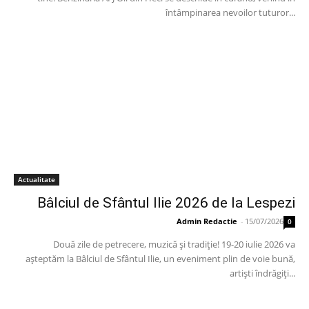
întâmpinarea nevoilor tuturor...
Actualitate
Bâlciul de Sfântul Ilie 2026 de la Lespezi
Admin Redactie
-
15/07/2026
0
Două zile de petrecere, muzică și tradiție! 19-20 iulie 2026 va
așteptăm la Bâlciul de Sfântul Ilie, un eveniment plin de voie bună,
artiști îndrăgiți...