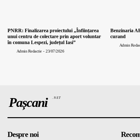
PNRR: Finalizarea proiectului „Înființarea
Benzinaria AF
unui centru de colectare prin aport voluntar
curand
în comuna Lespezi, județul Iasi”
Admin Redac
Admin Redactie
-
23/07/2026
Pașcani
.NET
Despre noi
Recom