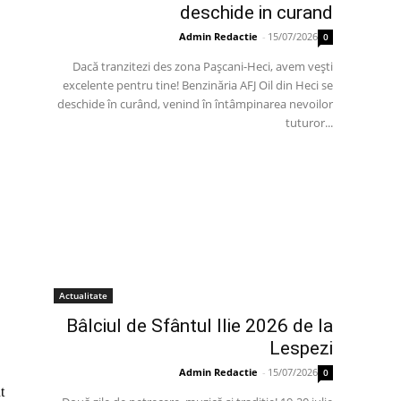
deschide in curand
Admin Redactie
-
15/07/2026
0
Dacă tranzitezi des zona Pașcani-Heci, avem vești
excelente pentru tine! Benzinăria AFJ Oil din Heci se
deschide în curând, venind în întâmpinarea nevoilor
tuturor...
Actualitate
Bâlciul de Sfântul Ilie 2026 de la
Lespezi
Admin Redactie
-
15/07/2026
0
t