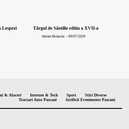
a Lespezi
Târgul de Sântilie editia a XVII-a
Admin Redactie
-
09/07/2026
ni & Afaceri
Internet & Tech
Sport
Stiri Diverse
Tractari Auto Pascani
Artificii Evenimente Pascani