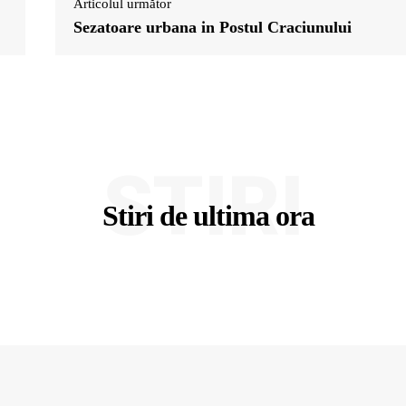
Articolul următor
Sezatoare urbana in Postul Craciunului
STIRI
Stiri de ultima ora