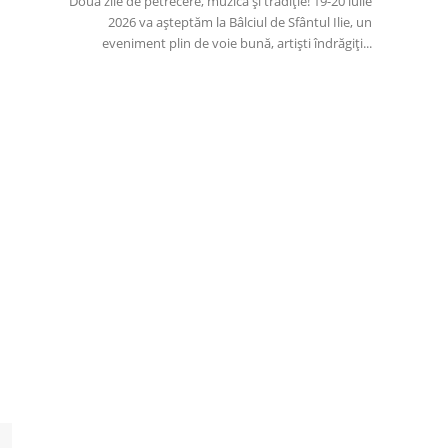
Două zile de petrecere, muzică și tradiție! 19-20 iulie
2026 va așteptăm la Bâlciul de Sfântul Ilie, un
eveniment plin de voie bună, artiști îndrăgiți...