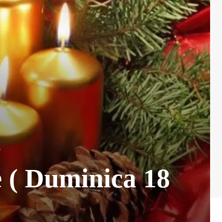
E
e ( Duminica 18