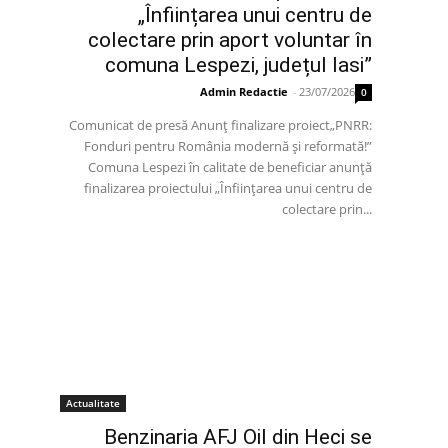
„Înființarea unui centru de
colectare prin aport voluntar în
comuna Lespezi, județul Iasi”
Admin Redactie
-
23/07/2026
0
Comunicat de presă Anunț finalizare proiect„PNRR:
Fonduri pentru România modernă și reformată!”
Comuna Lespezi în calitate de beneficiar anunță
finalizarea proiectului „Înființarea unui centru de
colectare prin...
Actualitate
Benzinaria AFJ Oil din Heci se