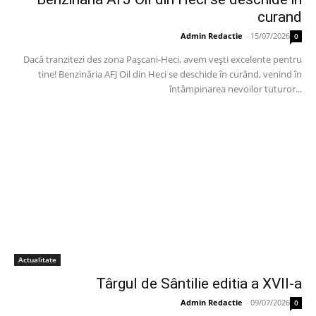
curand
Admin Redactie
-
15/07/2026
0
Dacă tranzitezi des zona Pașcani-Heci, avem vești excelente pentru
tine! Benzinăria AFJ Oil din Heci se deschide în curând, venind în
întâmpinarea nevoilor tuturor...
Actualitate
Târgul de Sântilie editia a XVII-a
Admin Redactie
-
09/07/2026
0