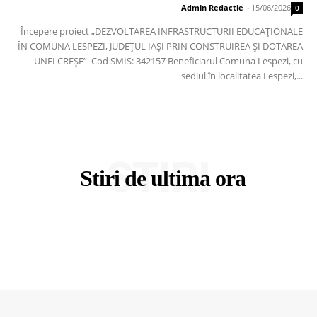
Admin Redactie
-
15/06/2026
0
Începere proiect „DEZVOLTAREA INFRASTRUCTURII EDUCAȚIONALE
ÎN COMUNA LESPEZI, JUDEȚUL IAȘI PRIN CONSTRUIREA ȘI DOTAREA
UNEI CREȘE” Cod SMIS: 342157 Beneficiarul Comuna Lespezi, cu
sediul în localitatea Lespezi,...
STIRI
Stiri de ultima ora