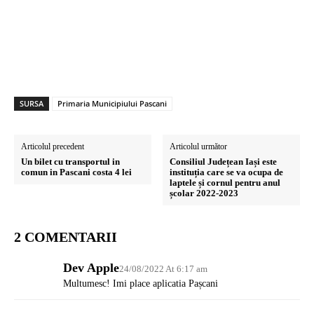
SURSA
Primaria Municipiului Pascani
Articolul precedent
Articolul următor
Un bilet cu transportul in
Consiliul Județean Iași este
comun in Pascani costa 4 lei
instituția care se va ocupa de
laptele și cornul pentru anul
școlar 2022-2023
2 COMENTARII
Dev Apple
24/08/2022 At 6:17 am
Multumesc! Imi place aplicatia Pașcani