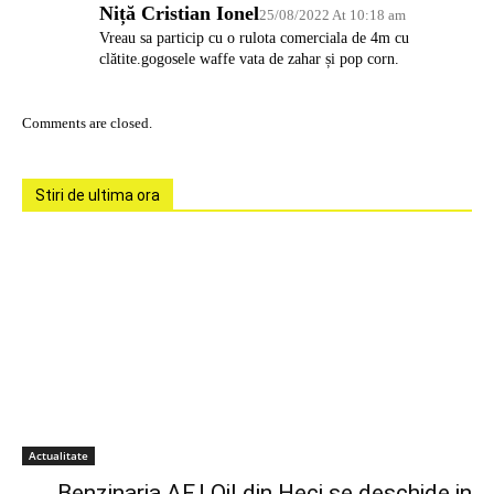
Niță Cristian Ionel
25/08/2022 At 10:18 am
Vreau sa particip cu o rulota comerciala de 4m cu
clătite.gogosele waffe vata de zahar și pop corn.
Comments are closed.
Stiri de ultima ora
Actualitate
Benzinaria AFJ Oil din Heci se deschide in