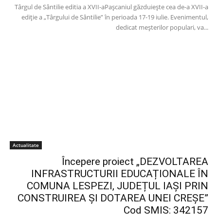
Târgul de Sântilie editia a XVII-aPașcaniul găzduiește cea de-a XVII-a
ediție a „Târgului de Sântilie” în perioada 17-19 iulie. Evenimentul,
dedicat meșterilor populari, va...
Actualitate
Începere proiect „DEZVOLTAREA
INFRASTRUCTURII EDUCAȚIONALE ÎN
COMUNA LESPEZI, JUDEȚUL IAȘI PRIN
CONSTRUIREA ȘI DOTAREA UNEI CREȘE”
Cod SMIS: 342157