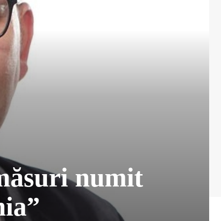
măsuri numit
nia”