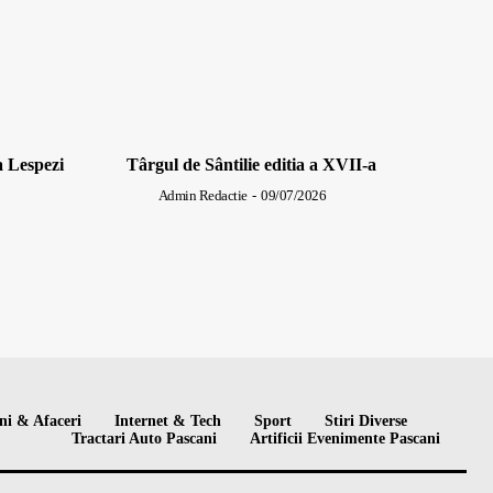
a Lespezi
Târgul de Sântilie editia a XVII-a
Admin Redactie
-
09/07/2026
ni & Afaceri
Internet & Tech
Sport
Stiri Diverse
Tractari Auto Pascani
Artificii Evenimente Pascani