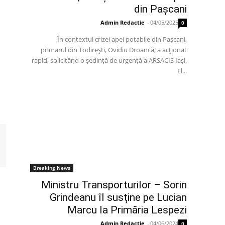
din Pașcani
Admin Redactie
-
04/05/2025
0
În contextul crizei apei potabile din Pașcani,
primarul din Todirești, Ovidiu Droancă, a acționat
rapid, solicitând o ședință de urgență a ARSACIS Iași.
El...
Breaking News
Ministru Transporturilor – Sorin
Grindeanu îl susține pe Lucian
Marcu la Primăria Lespezi
Admin Redactie
-
04/06/2024
0