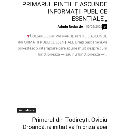
PRIMARUL PINTILIE ASCUNDE
INFORMAȚII PUBLICE
ESENȚIALE „
Admin Redactie
-
05/05/2026
0
DESPRE CUM PRIMARUL PINTILIE ASCUNDE
INFORMAȚII PUBLICE ESENȚIALE Dragi pașcăneni,Vă
povestesc o întâmplare care spune mult despre cum
funcționează — sau nu funcționează —...
Actualitate
Primarul din Todirești, Ovidiu
Droancă, ia inițiativa în criza apei