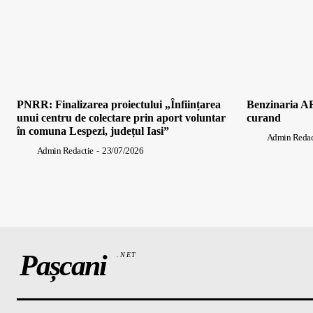
PNRR: Finalizarea proiectului „Înființarea
Benzinaria AF
unui centru de colectare prin aport voluntar
curand
în comuna Lespezi, județul Iasi”
Admin Redac
Admin Redactie
-
23/07/2026
Pașcani
.NET