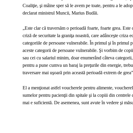
Coaliţie, şi mâine sper să le avem pe toate, pentru a le ado
declarat ministrul Muncii, Marius Budăi.
„Este clar că traversăm o perioadă foarte, foarte grea. Este
criză de securitate la graniţa noastră, care adânceşte criza e
categoriile de persoane vulnerabile. În primul şi în primul 
aceste categorii de persoane vulnerabile. Şi vorbim de copi
sau cei cu salariul minim, doar enumerând câteva categorii, 
pentru a pune cumva un baraj la preţurile din energie, trebui
traversare mai uşoară prin această perioadă extrem de grea”
El a menţionat astfel voucherele pentru alimente, voucherele 
sumelor pentru pacienţii din spitale şi la copiii din centrele
mai e suficientă. De asemenea, sunt avute în vedere şi măsur