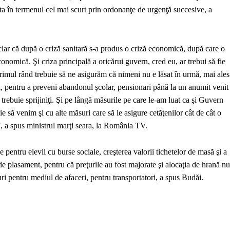
pta în termenul cel mai scurt prin ordonanţe de urgenţă succesive, a
 clar că după o criză sanitară s-a produs o criză economică, după care o
conomică. Şi criza principală a oricărui guvern, cred eu, ar trebui să fie
primul rând trebuie să ne asigurăm că nimeni nu e lăsat în urmă, mai ales
i, pentru a preveni abandonul şcolar, pensionari până la un anumit venit
trebuie sprijiniţi. Şi pe lângă măsurile pe care le-am luat ca şi Guvern
e să venim şi cu alte măsuri care să le asigure cetăţenilor cât de cât o
, a spus ministrul marţi seara, la România TV.
pentru elevii cu burse sociale, creşterea valorii tichetelor de masă şi a
 de plasament, pentru că preţurile au fost majorate şi alocaţia de hrană nu
i pentru mediul de afaceri, pentru transportatori, a spus Budăi.