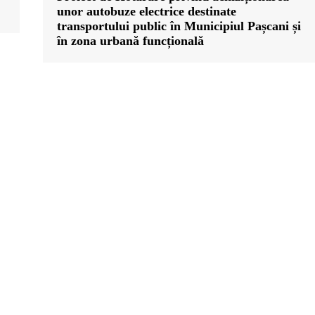
unor autobuze electrice destinate
transportului public în Municipiul Pașcani și
în zona urbană funcțională