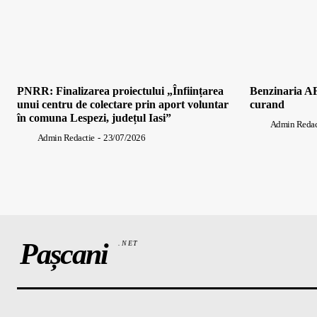
PNRR: Finalizarea proiectului „Înființarea
Benzinaria AF
unui centru de colectare prin aport voluntar
curand
în comuna Lespezi, județul Iasi”
Admin Redac
Admin Redactie
-
23/07/2026
Pașcani
.NET