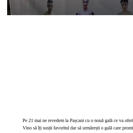
Pe 21 mai ne revedem la Pașcani cu o nouă gală ce va oferi
Vino să îți susții favoritul dar să urmărești o gală care promi