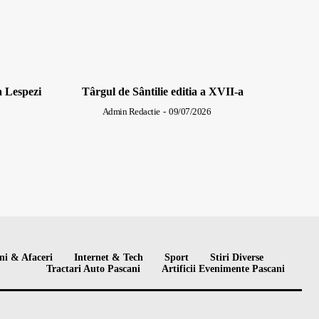
a Lespezi
Târgul de Sântilie editia a XVII-a
Admin Redactie
-
09/07/2026
ni & Afaceri
Internet & Tech
Sport
Stiri Diverse
Tractari Auto Pascani
Artificii Evenimente Pascani