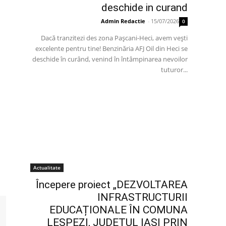
deschide in curand
Admin Redactie
-
15/07/2026
0
Dacă tranzitezi des zona Pașcani-Heci, avem vești
excelente pentru tine! Benzinăria AFJ Oil din Heci se
deschide în curând, venind în întâmpinarea nevoilor
tuturor...
Actualitate
Începere proiect „DEZVOLTAREA
INFRASTRUCTURII
EDUCAȚIONALE ÎN COMUNA
LESPEZI, JUDEȚUL IAȘI PRIN