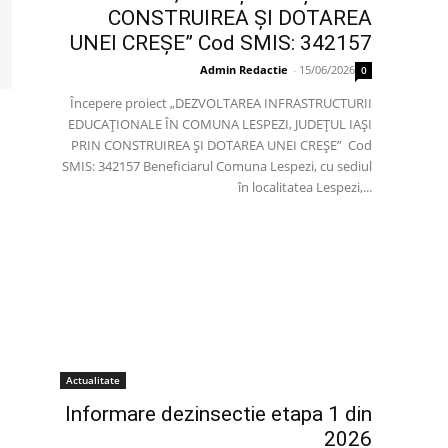
CONSTRUIREA ȘI DOTAREA
UNEI CREȘE” Cod SMIS: 342157
Admin Redactie
-
15/06/2026
0
Începere proiect „DEZVOLTAREA INFRASTRUCTURII
EDUCAȚIONALE ÎN COMUNA LESPEZI, JUDEȚUL IAȘI
PRIN CONSTRUIREA ȘI DOTAREA UNEI CREȘE” Cod
SMIS: 342157 Beneficiarul Comuna Lespezi, cu sediul
în localitatea Lespezi,...
Actualitate
Informare dezinsectie etapa 1 din
2026