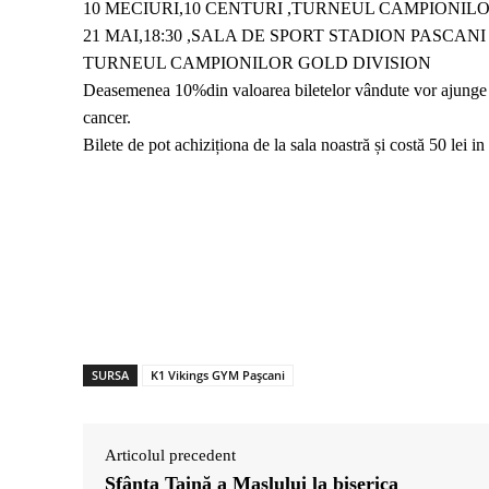
10 MECIURI,10 CENTURI ,TURNEUL CAMPIONIL
21 MAI,18:30 ,SALA DE SPORT STADION PASCANI
TURNEUL CAMPIONILOR GOLD DIVISION
Deasemenea 10%din valoarea biletelor vândute vor ajunge l
cancer.
Bilete de pot achiziționa de la sala noastră și costă 50 lei in
SURSA
K1 Vikings GYM Pașcani
Articolul precedent
Sfânta Taină a Maslului la biserica