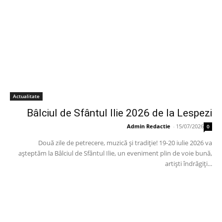
Actualitate
Bâlciul de Sfântul Ilie 2026 de la Lespezi
Admin Redactie
-
15/07/2026
0
Două zile de petrecere, muzică și tradiție! 19-20 iulie 2026 va
așteptăm la Bâlciul de Sfântul Ilie, un eveniment plin de voie bună,
artiști îndrăgiți...