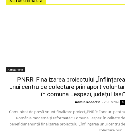
Stiri de ultima ora
Actualitate
PNRR: Finalizarea proiectului „Înființarea
unui centru de colectare prin aport voluntar
în comuna Lespezi, județul Iasi”
Admin Redactie
-
23/07/2026
0
Comunicat de presă Anunț finalizare proiect„PNRR: Fonduri pentru
România modernă și reformată!” Comuna Lespezi în calitate de
beneficiar anunță finalizarea proiectului „Înființarea unui centru de
colectare prin...