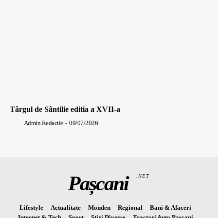
Târgul de Sântilie editia a XVII-a
Admin Redactie
-
09/07/2026
Pașcani
.NET
Lifestyle
Actualitate
Monden
Regional
Bani & Afaceri
Internet & Tech
Sport
Stiri Diverse
Tractari Auto Pascani