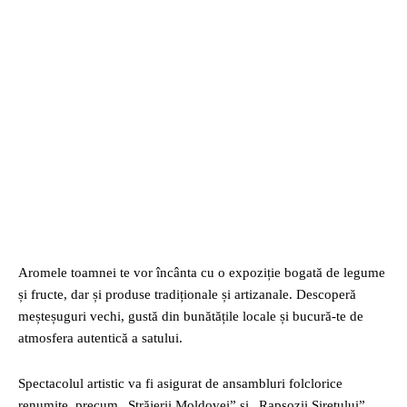
Aromele toamnei te vor încânta cu o expoziție bogată de legume
și fructe, dar și produse tradiționale și artizanale. Descoperă
meșteșuguri vechi, gustă din bunătățile locale și bucură-te de
atmosfera autentică a satului.
Spectacolul artistic va fi asigurat de ansambluri folclorice
renumite, precum „Străjerii Moldovei” și „Rapsozii Siretului”,