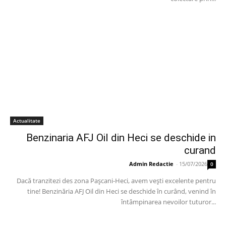
Actualitate
Benzinaria AFJ Oil din Heci se deschide in
curand
Admin Redactie
-
15/07/2026
0
Dacă tranzitezi des zona Pașcani-Heci, avem vești excelente pentru
tine! Benzinăria AFJ Oil din Heci se deschide în curând, venind în
întâmpinarea nevoilor tuturor...