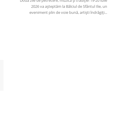
Două zile de petrecere, muzică și tradiție! 19-20 iulie
2026 va așteptăm la Bâlciul de Sfântul Ilie, un
eveniment plin de voie bună, artiști îndrăgiți...