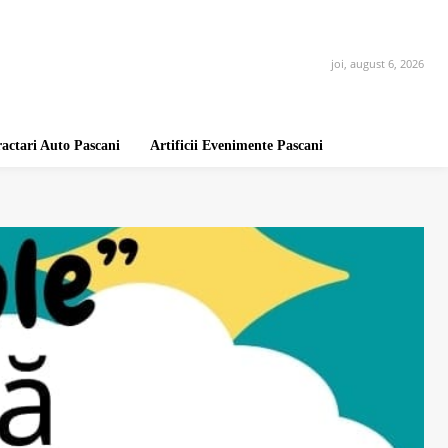
joi, august 6, 2026
ractari Auto Pascani
Artificii Evenimente Pascani