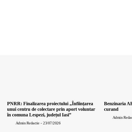
PNRR: Finalizarea proiectului „Înființarea
Benzinaria AF
unui centru de colectare prin aport voluntar
curand
în comuna Lespezi, județul Iasi”
Admin Redac
Admin Redactie
-
23/07/2026