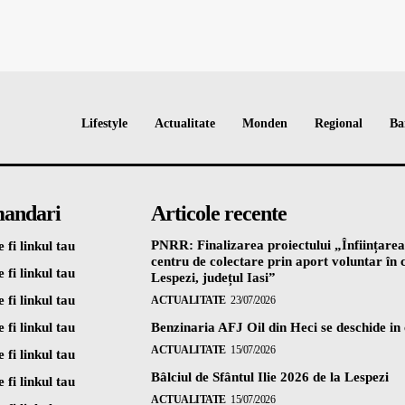
Lifestyle
Actualitate
Monden
Regional
Ba
andari
Articole recente
PNRR: Finalizarea proiectului „Înființarea
 fi linkul tau
centru de colectare prin aport voluntar î
 fi linkul tau
Lespezi, județul Iasi”
 fi linkul tau
ACTUALITATE
23/07/2026
 fi linkul tau
Benzinaria AFJ Oil din Heci se deschide in
ACTUALITATE
15/07/2026
 fi linkul tau
Bâlciul de Sfântul Ilie 2026 de la Lespezi
 fi linkul tau
ACTUALITATE
15/07/2026