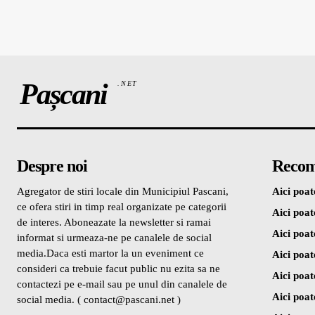
Pașcani
.NET
Despre noi
Recom
Agregator de stiri locale din Municipiul Pascani,
Aici poate
ce ofera stiri in timp real organizate pe categorii
Aici poate
de interes. Aboneazate la newsletter si ramai
Aici poate
informat si urmeaza-ne pe canalele de social
media.Daca esti martor la un eveniment ce
Aici poate
consideri ca trebuie facut public nu ezita sa ne
Aici poate
contactezi pe e-mail sau pe unul din canalele de
Aici poate
social media. ( contact@pascani.net )