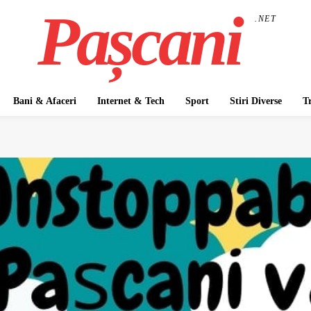
Pașcani
.NET
Bani & Afaceri
Internet & Tech
Sport
Stiri Diverse
T