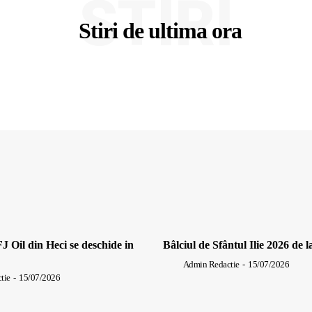
STIRI
Stiri de ultima ora
J Oil din Heci se deschide in
Bâlciul de Sfântul Ilie 2026 de l
Admin Redactie
-
15/07/2026
tie
-
15/07/2026