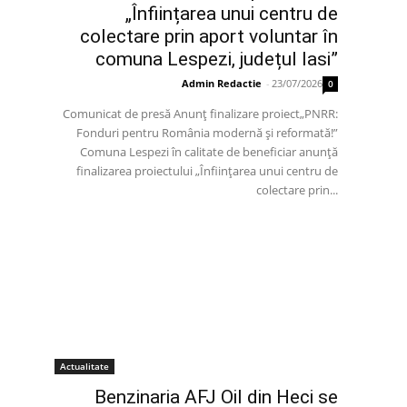
„Înființarea unui centru de
colectare prin aport voluntar în
comuna Lespezi, județul Iasi”
Admin Redactie
-
23/07/2026
0
Comunicat de presă Anunț finalizare proiect„PNRR:
Fonduri pentru România modernă și reformată!”
Comuna Lespezi în calitate de beneficiar anunță
finalizarea proiectului „Înființarea unui centru de
colectare prin...
Actualitate
Benzinaria AFJ Oil din Heci se