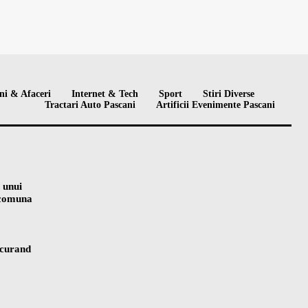
ni & Afaceri
Internet & Tech
Sport
Stiri Diverse
Tractari Auto Pascani
Artificii Evenimente Pascani
 unui
n comuna
 curand