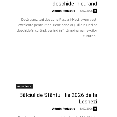
deschide in curand
Admin Redactie
-
15/07/2026
0
Dacă tranzitezi des zona Pașcani-Heci, avem vești
excelente pentru tine! Benzinăria AFJ Oil din Heci se
deschide în curând, venind în întâmpinarea nevoilor
tuturor...
Actualitate
Bâlciul de Sfântul Ilie 2026 de la
Lespezi
Admin Redactie
-
15/07/2026
0