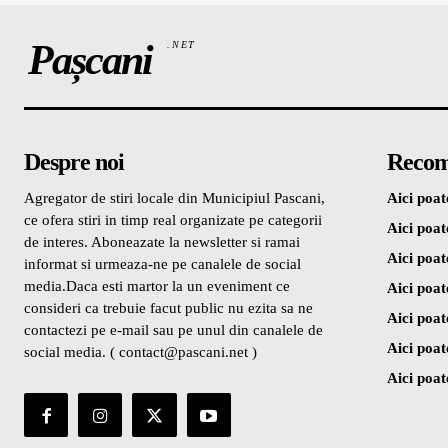
Pașcani
.NET
Despre noi
Recom
Agregator de stiri locale din Municipiul Pascani,
Aici poate
ce ofera stiri in timp real organizate pe categorii
Aici poate
de interes. Aboneazate la newsletter si ramai
Aici poate
informat si urmeaza-ne pe canalele de social
media.Daca esti martor la un eveniment ce
Aici poate
consideri ca trebuie facut public nu ezita sa ne
Aici poate
contactezi pe e-mail sau pe unul din canalele de
Aici poate
social media. ( contact@pascani.net )
Aici poate