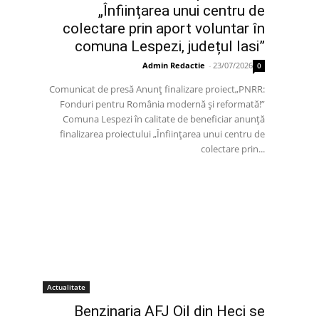
„Înființarea unui centru de
colectare prin aport voluntar în
comuna Lespezi, județul Iasi”
Admin Redactie
-
23/07/2026
0
Comunicat de presă Anunț finalizare proiect„PNRR:
Fonduri pentru România modernă și reformată!”
Comuna Lespezi în calitate de beneficiar anunță
finalizarea proiectului „Înființarea unui centru de
colectare prin...
Actualitate
Benzinaria AFJ Oil din Heci se