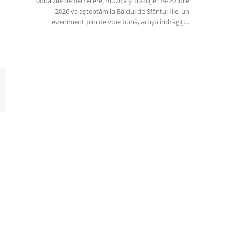
Două zile de petrecere, muzică și tradiție! 19-20 iulie
2026 va așteptăm la Bâlciul de Sfântul Ilie, un
eveniment plin de voie bună, artiști îndrăgiți...