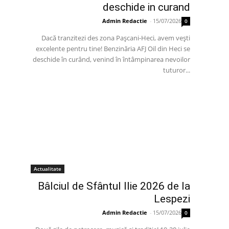
deschide in curand
Admin Redactie
-
15/07/2026
0
Dacă tranzitezi des zona Pașcani-Heci, avem vești
excelente pentru tine! Benzinăria AFJ Oil din Heci se
deschide în curând, venind în întâmpinarea nevoilor
tuturor...
Actualitate
Bâlciul de Sfântul Ilie 2026 de la
Lespezi
Admin Redactie
-
15/07/2026
0