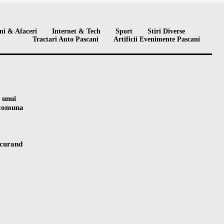
ni & Afaceri
Internet & Tech
Sport
Stiri Diverse
Tractari Auto Pascani
Artificii Evenimente Pascani
 unui
n comuna
 curand