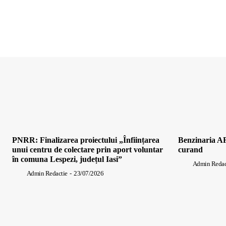
PNRR: Finalizarea proiectului „Înființarea
Benzinaria AF
unui centru de colectare prin aport voluntar
curand
în comuna Lespezi, județul Iasi”
Admin Redac
Admin Redactie
-
23/07/2026