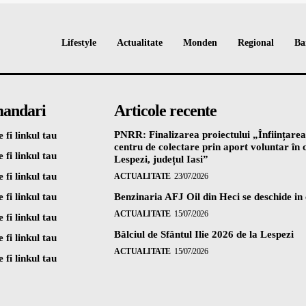
Lifestyle
Actualitate
Monden
Regional
Ba
andari
Articole recente
PNRR: Finalizarea proiectului „Înființarea
 fi linkul tau
centru de colectare prin aport voluntar î
 fi linkul tau
Lespezi, județul Iasi”
 fi linkul tau
ACTUALITATE
23/07/2026
 fi linkul tau
Benzinaria AFJ Oil din Heci se deschide in
ACTUALITATE
15/07/2026
 fi linkul tau
Bâlciul de Sfântul Ilie 2026 de la Lespezi
 fi linkul tau
ACTUALITATE
15/07/2026
 fi linkul tau