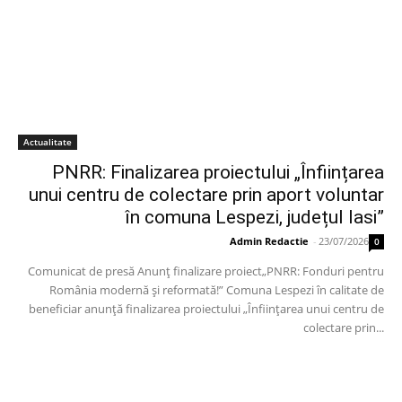
Actualitate
PNRR: Finalizarea proiectului „Înființarea
unui centru de colectare prin aport voluntar
în comuna Lespezi, județul Iasi”
Admin Redactie
-
23/07/2026
0
Comunicat de presă Anunț finalizare proiect„PNRR: Fonduri pentru
România modernă și reformată!” Comuna Lespezi în calitate de
beneficiar anunță finalizarea proiectului „Înființarea unui centru de
colectare prin...