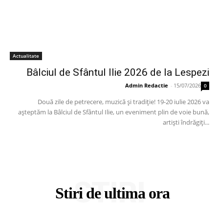
Actualitate
Bâlciul de Sfântul Ilie 2026 de la Lespezi
Admin Redactie
-
15/07/2026
0
Două zile de petrecere, muzică și tradiție! 19-20 iulie 2026 va
așteptăm la Bâlciul de Sfântul Ilie, un eveniment plin de voie bună,
artiști îndrăgiți...
STIRI
Stiri de ultima ora