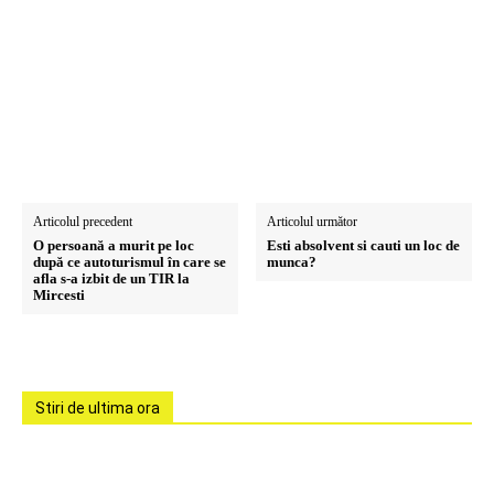
Articolul precedent
Articolul următor
O persoană a murit pe loc
Esti absolvent si cauti un loc de
după ce autoturismul în care se
munca?
afla s-a izbit de un TIR la
Mircesti
Stiri de ultima ora