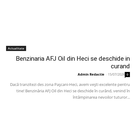
Actualitate
Benzinaria AFJ Oil din Heci se deschide in
curand
Admin Redactie
-
15/07/2026
0
Dacă tranzitezi des zona Pașcani-Heci, avem vești excelente pentru
tine! Benzinăria AFJ Oil din Heci se deschide în curând, venind în
întâmpinarea nevoilor tuturor...