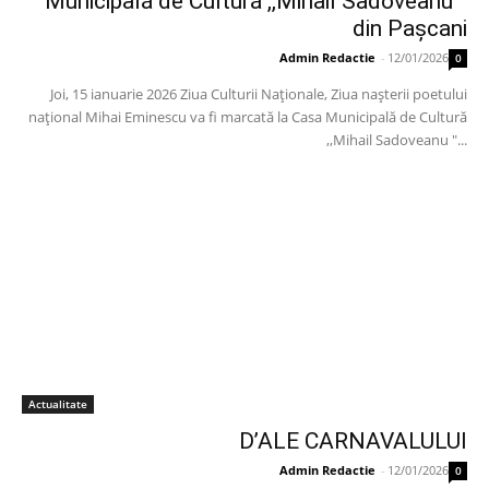
Municipală de Cultură ,,Mihail Sadoveanu ”
din Pașcani
Admin Redactie
-
12/01/2026
0
Joi, 15 ianuarie 2026 Ziua Culturii Naționale, Ziua nașterii poetului
național Mihai Eminescu va fi marcată la Casa Municipală de Cultură
,,Mihail Sadoveanu "...
Actualitate
D’ALE CARNAVALULUI
Admin Redactie
-
12/01/2026
0