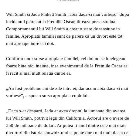
Will Smith si Jada Pinkett Smith „abia daca-si mai vorbesc” dupa
incidentul petrecut la Premiile Oscar, titreaza presa straina.
Comportamentul lui Will Smith a creat o stare de tensiune in
familie. Apropiatii familiei sunt de parere ca un divort este tot
mai aproape intre cei doi.
Conform unor surse apropiate familiei, cei doi nu se intelegeau
foarte bine nici inainte, insa evenimentul de la Premiile Oscar ar
fi racit si mai mult relatia dintre ei.
„Au fost probleme ani de zile intre ei, dar acum abia daca-si mai
vorbesc”, a spus o sursa apropiata cuplului.
„Daca s-ar desparti, Jada ar avea dreptul la jumatate din averea
lui Will Smith, potrivit legii din California. Actorul are o avere de
350 de milioane de dolari. Ar putea fi unul dintre cele mai urate
divorturi din istoria showbiz-ului si poate dura mai mult decat cel