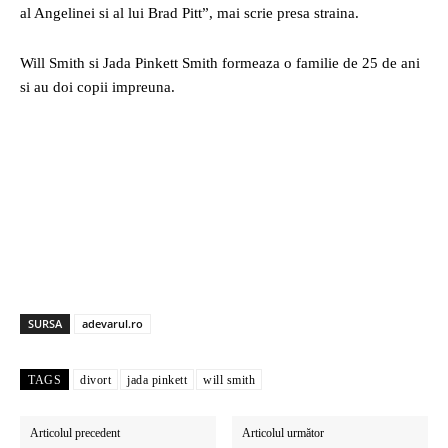
al Angelinei si al lui Brad Pitt”, mai scrie presa straina.
Will Smith si Jada Pinkett Smith formeaza o familie de 25 de ani
si au doi copii impreuna.
SURSA
adevarul.ro
TAGS
divort
jada pinkett
will smith
Articolul precedent
Articolul următor