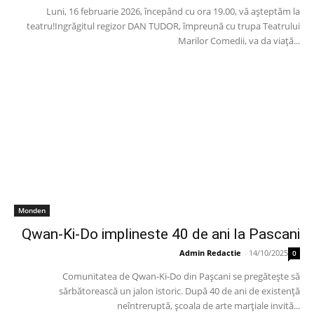
Luni, 16 februarie 2026, începând cu ora 19.00, vă așteptăm la
teatru!Ingrăgitul regizor DAN TUDOR, împreună cu trupa Teatrului
Marilor Comedii, va da viață...
Monden
Qwan-Ki-Do implineste 40 de ani la Pascani
Admin Redactie
-
14/10/2025
0
Comunitatea de Qwan-Ki-Do din Pașcani se pregătește să
sărbătorească un jalon istoric. După 40 de ani de existență
neîntreruptă, școala de arte marțiale invită...