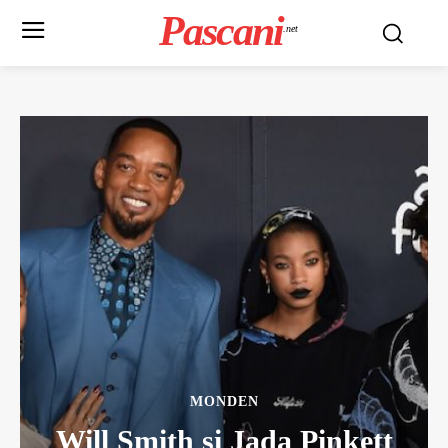
Pascani
.net
MONDEN
Will Smith si Jada Pinkett