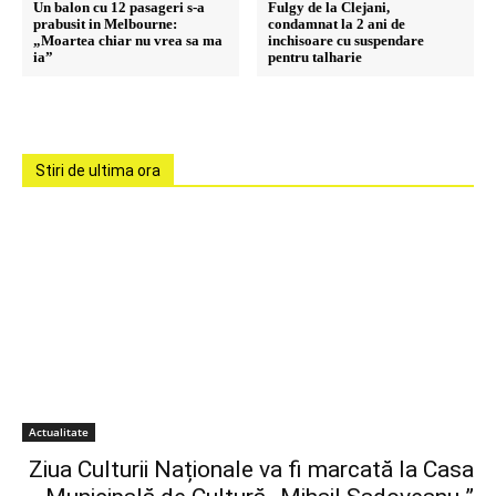
Un balon cu 12 pasageri s-a
Fulgy de la Clejani,
prabusit in Melbourne:
condamnat la 2 ani de
„Moartea chiar nu vrea sa ma
inchisoare cu suspendare
ia”
pentru talharie
Stiri de ultima ora
Actualitate
Ziua Culturii Naționale va fi marcată la Casa