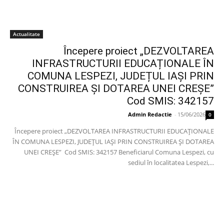
Actualitate
Începere proiect „DEZVOLTAREA
INFRASTRUCTURII EDUCAȚIONALE ÎN
COMUNA LESPEZI, JUDEȚUL IAȘI PRIN
CONSTRUIREA ȘI DOTAREA UNEI CREȘE”
Cod SMIS: 342157
Admin Redactie
-
15/06/2026
0
Începere proiect „DEZVOLTAREA INFRASTRUCTURII EDUCAȚIONALE
ÎN COMUNA LESPEZI, JUDEȚUL IAȘI PRIN CONSTRUIREA ȘI DOTAREA
UNEI CREȘE” Cod SMIS: 342157 Beneficiarul Comuna Lespezi, cu
sediul în localitatea Lespezi,...