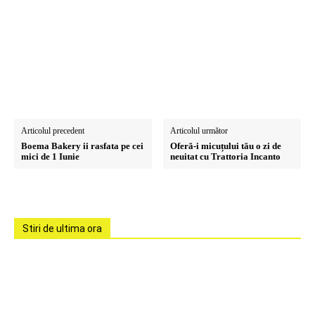
Articolul precedent
Articolul următor
Boema Bakery ii rasfata pe cei
Oferă-i micuțului tău o zi de
mici de 1 Iunie
neuitat cu Trattoria Incanto
Stiri de ultima ora