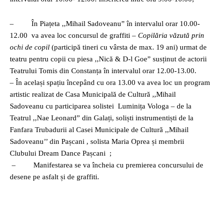
– În Piațeta ,,Mihail Sadoveanu” în intervalul orar 10.00-
12.00 va avea loc concursul de graffiti –
Copilăria văzută prin
ochi de copil
(participă tineri cu vârsta de max. 19 ani) urmat de
teatru pentru copii cu piesa ,,Nică & D-l Goe” susținut de actorii
Teatrului Tomis din Constanța în intervalul orar 12.00-13.00.
– În același spațiu începând cu ora 13.00 va avea loc un program
artistic realizat de Casa Municipală de Cultură ,,Mihail
Sadoveanu cu participarea solistei Luminița Vologa – de la
Teatrul ,,Nae Leonard” din Galați, soliști instrumentiști de la
Fanfara Trubadurii al Casei Municipale de Cultură ,,Mihail
Sadoveanu’’ din Pașcani , solista Maria Oprea și membrii
Clubului Dream Dance Pașcani ;
– Manifestarea se va încheia cu premierea concursului de
desene pe asfalt și de graffiti.