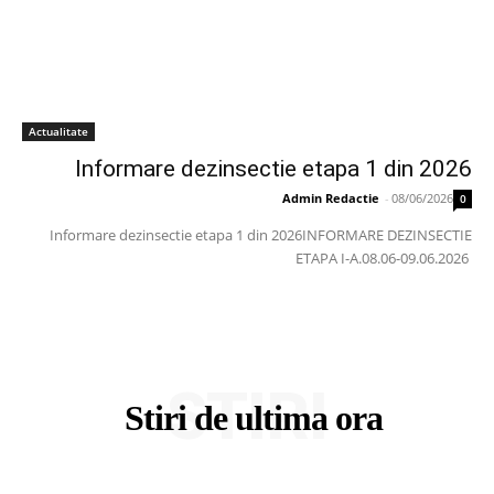
Actualitate
Informare dezinsectie etapa 1 din 2026
Admin Redactie
-
08/06/2026
0
Informare dezinsectie etapa 1 din 2026INFORMARE DEZINSECTIE
ETAPA I-A.08.06-09.06.2026
STIRI
Stiri de ultima ora