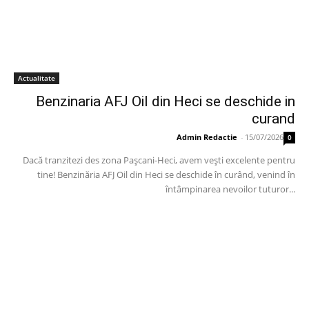
Actualitate
Benzinaria AFJ Oil din Heci se deschide in
curand
Admin Redactie
-
15/07/2026
0
Dacă tranzitezi des zona Pașcani-Heci, avem vești excelente pentru
tine! Benzinăria AFJ Oil din Heci se deschide în curând, venind în
întâmpinarea nevoilor tuturor...