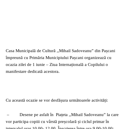
Casa Municipală de Cultură ,,Mihail Sadoveanu” din Pașcani
împreună cu Primăria Municipiului Pașcani organizează cu
ocazia zilei de 1 iunie – Ziua Internațională a Copilului o
manifestare dedicată acestora.
Cu această ocazie se vor desfășura următoarele activități:
– Desene pe asfalt în Piațeta ,,Mihail Sadoveanu” la care
vor participa copiii cu vârstă preșcolară și ciclul primar în
intervalul orar 10.00- 12.00. Înscrierea între ora 9.00-10.00;