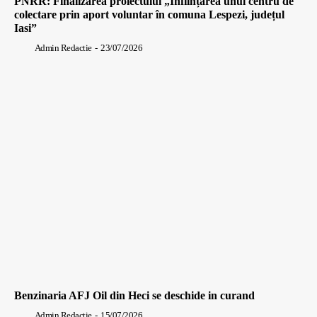
PNRR: Finalizarea proiectului „Înființarea unui centru de
colectare prin aport voluntar în comuna Lespezi, județul
Iasi”
Admin Redactie
-
23/07/2026
Benzinaria AFJ Oil din Heci se deschide in curand
Admin Redactie
-
15/07/2026