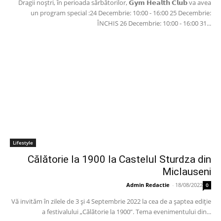
Dragii noștri, în perioada sărbătorilor, 𝗚𝘆𝗺 𝗛𝗲𝗮𝗹𝘁𝗵 𝗖𝗹𝘂𝗯 va avea
un program special :24 Decembrie: 10:00 - 16:00 25 Decembrie:
ÎNCHIS 26 Decembrie: 10:00 - 16:00 31...
Lifestyle
Călătorie la 1900 la Castelul Sturdza din
Miclauseni
Admin Redactie
-
18/08/2022
0
Vă invităm în zilele de 3 și 4 Septembrie 2022 la cea de a șaptea ediție
a festivalului „Călătorie la 1900”. Tema evenimentului din...