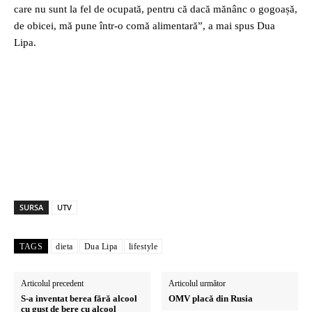
care nu sunt la fel de ocupată, pentru că dacă mănânc o gogoașă,
de obicei, mă pune într-o comă alimentară”, a mai spus Dua
Lipa.
SURSA
UTV
TAGS
dieta
Dua Lipa
lifestyle
Articolul precedent
Articolul următor
S-a inventat berea fără alcool
OMV placă din Rusia
cu gust de bere cu alcool