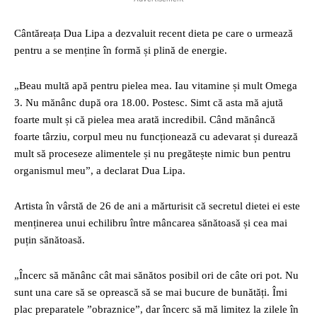
Cântăreața Dua Lipa a dezvaluit recent dieta pe care o urmează
pentru a se menține în formă și plină de energie.
„Beau multă apă pentru pielea mea. Iau vitamine și mult Omega
3. Nu mănânc după ora 18.00. Postesc. Simt că asta mă ajută
foarte mult și că pielea mea arată incredibil. Când mănâncă
foarte târziu, corpul meu nu funcționează cu adevarat și durează
mult să proceseze alimentele și nu pregătește nimic bun pentru
organismul meu”, a declarat Dua Lipa.
Artista în vârstă de 26 de ani a mărturisit că secretul dietei ei este
menținerea unui echilibru între mâncarea sănătoasă și cea mai
puțin sănătoasă.
„Încerc să mănânc cât mai sănătos posibil ori de câte ori pot. Nu
sunt una care să se oprească să se mai bucure de bunătăți. Îmi
plac preparatele ”obraznice”, dar încerc să mă limitez la zilele în