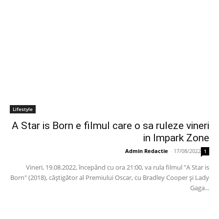
Lifestyle
A Star is Born e filmul care o sa ruleze vineri
in Impark Zone
Admin Redactie
-
17/08/2022
1
Vineri, 19.08.2022, începând cu ora 21:00, va rula filmul "A Star is
Born" (2018), câștigător al Premiului Oscar, cu Bradley Cooper și Lady
Gaga...