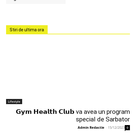
Stiri de ultima ora
Lifestyle
𝗚𝘆𝗺 𝗛𝗲𝗮𝗹𝘁𝗵 𝗖𝗹𝘂𝗯 va avea un program
special de Sarbator
Admin Redactie
-
15/12/2023
0