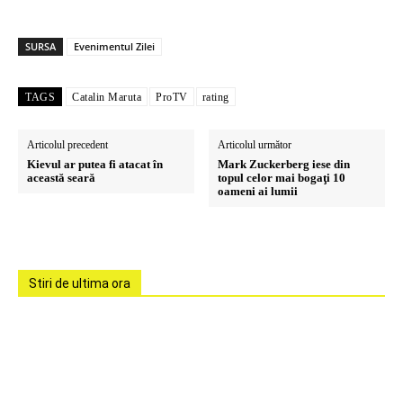
SURSA
Evenimentul Zilei
TAGS
Catalin Maruta
ProTV
rating
Articolul precedent
Articolul următor
Kievul ar putea fi atacat în
Mark Zuckerberg iese din
această seară
topul celor mai bogaţi 10
oameni ai lumii
Stiri de ultima ora