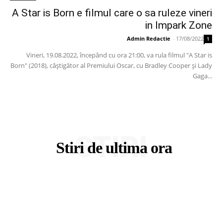
A Star is Born e filmul care o sa ruleze vineri
in Impark Zone
Admin Redactie
-
17/08/2022
1
Vineri, 19.08.2022, începând cu ora 21:00, va rula filmul "A Star is
Born" (2018), câștigător al Premiului Oscar, cu Bradley Cooper și Lady
Gaga...
STIRI
Stiri de ultima ora