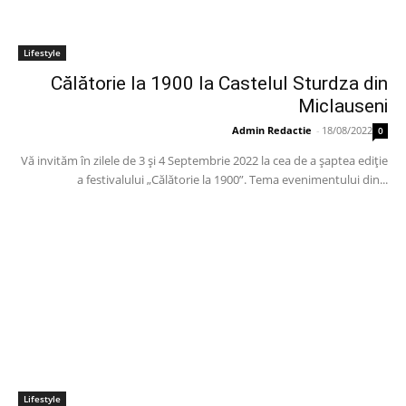
Lifestyle
Călătorie la 1900 la Castelul Sturdza din
Miclauseni
Admin Redactie
-
18/08/2022
0
Vă invităm în zilele de 3 și 4 Septembrie 2022 la cea de a șaptea ediție
a festivalului „Călătorie la 1900”. Tema evenimentului din...
Lifestyle