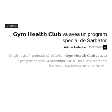
Lifestyle
𝗚𝘆𝗺 𝗛𝗲𝗮𝗹𝘁𝗵 𝗖𝗹𝘂𝗯 va avea un program
special de Sarbator
Admin Redactie
-
15/12/2023
0
Dragii noștri, în perioada sărbătorilor, 𝗚𝘆𝗺 𝗛𝗲𝗮𝗹𝘁𝗵 𝗖𝗹𝘂𝗯 va avea
un program special :24 Decembrie: 10:00 - 16:00 25 Decembrie:
ÎNCHIS 26 Decembrie: 10:00 - 16:00 31...