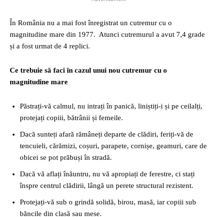
În România nu a mai fost înregistrat un cutremur cu o
magnitudine mare din 1977. Atunci cutremurul a avut 7,4 grade
și a fost urmat de 4 replici.
Ce trebuie să faci în cazul unui nou cutremur cu o
magnitudine mare
Păstrați-vă calmul, nu intrați în panică, liniștiți-i și pe ceilalți,
protejați copiii, bătrânii și femeile.
Dacă sunteți afară rămâneți departe de clădiri, feriți-vă de
tencuieli, cărămizi, coșuri, parapete, cornișe, geamuri, care de
obicei se pot prăbuși în stradă.
Dacă vă aflați înăuntru, nu vă apropiați de ferestre, ci stați
înspre centrul clădirii, lângă un perete structural rezistent.
Protejați-vă sub o grindă solidă, birou, masă, iar copiii sub
băncile din clasă sau mese.