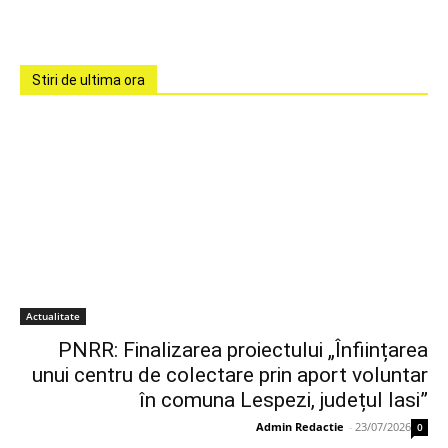
Stiri de ultima ora
Actualitate
PNRR: Finalizarea proiectului „Înființarea
unui centru de colectare prin aport voluntar
în comuna Lespezi, județul Iasi”
Admin Redactie
-
23/07/2026
0