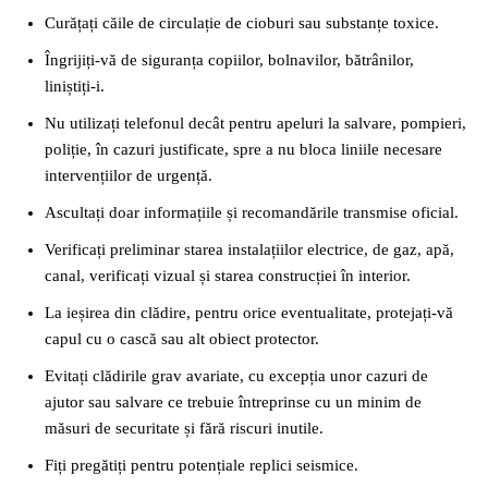
Curățați căile de circulație de cioburi sau substanțe toxice.
Îngrijiți-vă de siguranța copiilor, bolnavilor, bătrânilor,
liniștiți-i.
Nu utilizați telefonul decât pentru apeluri la salvare, pompieri,
poliție, în cazuri justificate, spre a nu bloca liniile necesare
intervențiilor de urgență.
Ascultați doar informațiile și recomandările transmise oficial.
Verificați preliminar starea instalațiilor electrice, de gaz, apă,
canal, verificați vizual și starea construcției în interior.
La ieșirea din clădire, pentru orice eventualitate, protejați-vă
capul cu o cască sau alt obiect protector.
Evitați clădirile grav avariate, cu excepția unor cazuri de
ajutor sau salvare ce trebuie întreprinse cu un minim de
măsuri de securitate și fără riscuri inutile.
Fiți pregătiți pentru potențiale replici seismice.