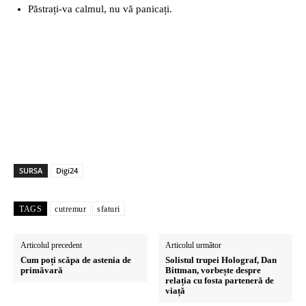
Păstrați-va calmul, nu vă panicați.
SURSA
Digi24
TAGS
cutremur
sfaturi
Articolul precedent
Articolul următor
Cum poți scăpa de astenia de
Solistul trupei Holograf, Dan
primăvară
Bittman, vorbește despre
relația cu fosta parteneră de
viață