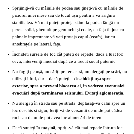
Sprijiniți-vă cu mâinile de podea sau țineți-vă cu mâinile de
piciorul unei mese sau de tocul ușii pentru a vă asigura
stabilitatea. Vă mai puteți proteja stând la podea lângă un
perete solid, ghemuit pe genunchi și coate, cu fața în jos: cu
palmele împreunate vă veți proteja capul (ceafa), iar cu
antebrațele pe lateral, fața.
Închideți sursele de foc cât puteți de repede, dacă a luat foc
ceva, interveniți imediat după ce a trecut șocul puternic.
Nu fugiți pe ușă, nu săriți pe fereastră, nu alergați pe scări, nu
utilizați liftul, dar – dacă puteți –
deschideți ușa spre
exterior, spre a preveni blocarea ei, în vederea eventualei
evacuări după terminarea seismului. Evitați aglomerația.
Nu alergați în stradă sau pe stradă, deplasați-vă calm spre un
loc deschis și sigur, feriți-vă de versanții de unde pot cădea
roci sau de unde pot avea loc alunecări de teren.
Dacă sunteți în
mașină,
opriți-vă cât mai repede într-un loc