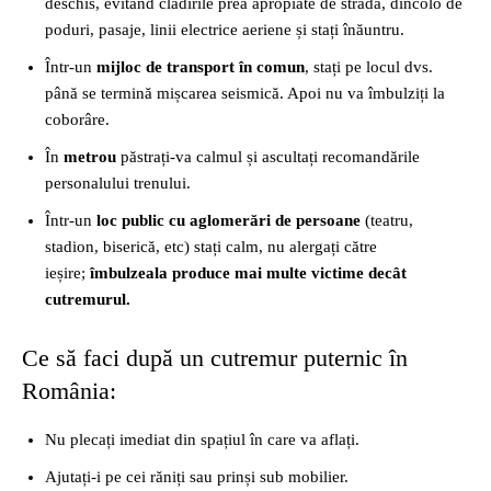
deschis, evitând clădirile prea apropiate de stradă, dincolo de
poduri, pasaje, linii electrice aeriene și stați înăuntru.
Într-un
mijloc de transport în comun
, stați pe locul dvs.
până se termină mișcarea seismică. Apoi nu va îmbulziți la
coborâre.
În
metrou
păstrați-va calmul și ascultați recomandările
personalului trenului.
Într-un
loc public cu aglomerări de persoane
(teatru,
stadion, biserică, etc) stați calm, nu alergați către
ieșire;
îmbulzeala produce mai multe victime decât
cutremurul.
Ce să faci după un cutremur puternic în
România:
Nu plecați imediat din spațiul în care va aflați.
Ajutați-i pe cei răniți sau prinși sub mobilier.