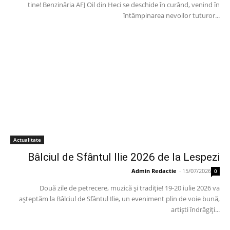
tine! Benzinăria AFJ Oil din Heci se deschide în curând, venind în
întâmpinarea nevoilor tuturor...
Actualitate
Bâlciul de Sfântul Ilie 2026 de la Lespezi
Admin Redactie
-
15/07/2026
0
Două zile de petrecere, muzică și tradiție! 19-20 iulie 2026 va
așteptăm la Bâlciul de Sfântul Ilie, un eveniment plin de voie bună,
artiști îndrăgiți...