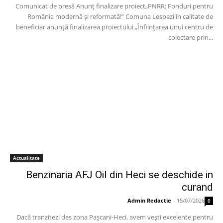
Comunicat de presă Anunț finalizare proiect„PNRR: Fonduri pentru
România modernă și reformată!” Comuna Lespezi în calitate de
beneficiar anunță finalizarea proiectului „Înființarea unui centru de
colectare prin...
Actualitate
Benzinaria AFJ Oil din Heci se deschide in
curand
Admin Redactie
-
15/07/2026
0
Dacă tranzitezi des zona Pașcani-Heci, avem vești excelente pentru