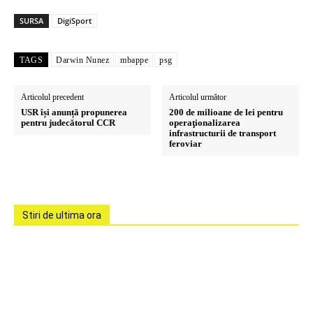
SURSA
DigiSport
TAGS
Darwin Nunez
mbappe
psg
Articolul precedent
Articolul următor
USR își anunță propunerea
200 de milioane de lei pentru
pentru judecătorul CCR
operaţionalizarea
infrastructurii de transport
feroviar
Stiri de ultima ora