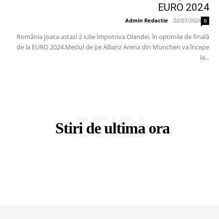
EURO 2024
Admin Redactie
-
02/07/2024
0
România joaca astazi 2 iulie împotriva Olandei, în optimile de finală
de la EURO 2024.Meciul de pe Allianz Arena din Munchen va începe
la...
STIRI
Stiri de ultima ora