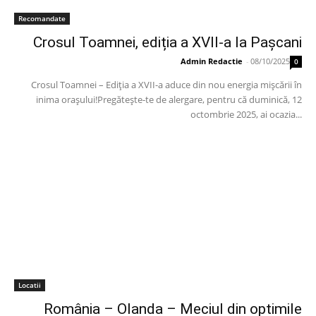
Recomandate
Crosul Toamnei, ediția a XVII-a la Pașcani
Admin Redactie
-
08/10/2025
0
Crosul Toamnei – Ediția a XVII-a aduce din nou energia mișcării în
inima orașului!Pregătește-te de alergare, pentru că duminică, 12
octombrie 2025, ai ocazia...
Locatii
România – Olanda – Meciul din optimile