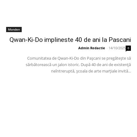
Monden
Qwan-Ki-Do implineste 40 de ani la Pascani
Admin Redactie
-
14/10/2025
0
Comunitatea de Qwan-Ki-Do din Pașcani se pregătește să
sărbătorească un jalon istoric. După 40 de ani de existență
neîntreruptă, școala de arte marțiale invită...