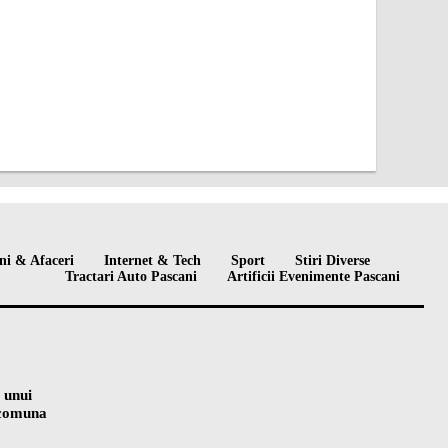
ni & Afaceri
Internet & Tech
Sport
Stiri Diverse
Tractari Auto Pascani
Artificii Evenimente Pascani
 unui
n comuna