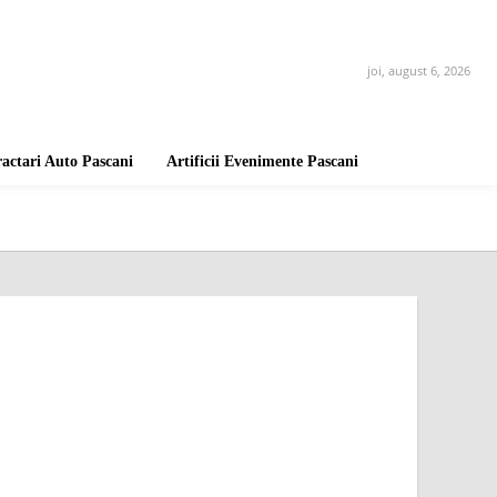
joi, august 6, 2026
ractari Auto Pascani
Artificii Evenimente Pascani