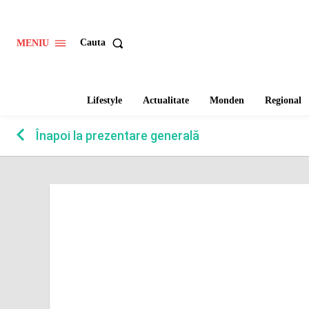
Cauta
MENIU
Lifestyle
Actualitate
Monden
Regional
keyboard_arrow_left
Înapoi la prezentare generală