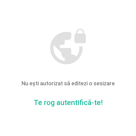
vpn_lock
Nu ești autorizat să editezi o sesizare
Te rog autentifică-te!