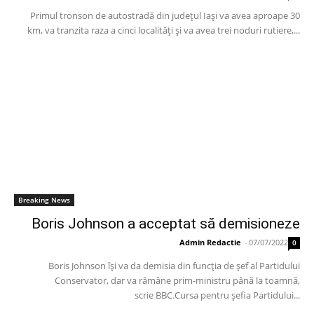
Primul tronson de autostradă din judeţul Iaşi va avea aproape 30
km, va tranzita raza a cinci localităţi şi va avea trei noduri rutiere,...
Breaking News
Boris Johnson a acceptat să demisioneze
Admin Redactie
-
07/07/2022
0
Boris Johnson își va da demisia din funcția de șef al Partidului
Conservator, dar va rămâne prim-ministru până la toamnă,
scrie BBC.Cursa pentru șefia Partidului...