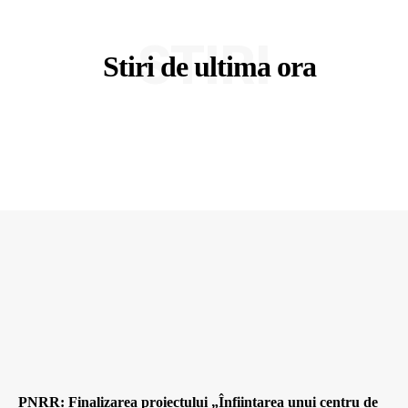
STIRI
Stiri de ultima ora
PNRR: Finalizarea proiectului „Înființarea unui centru de