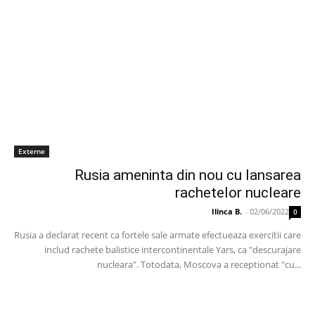
Externe
Rusia ameninta din nou cu lansarea
rachetelor nucleare
Ilinca B.
-
02/06/2022
0
Rusia a declarat recent ca fortele sale armate efectueaza exercitii care
includ rachete balistice intercontinentale Yars, ca "descurajare
nucleara". Totodata, Moscova a receptionat "cu...