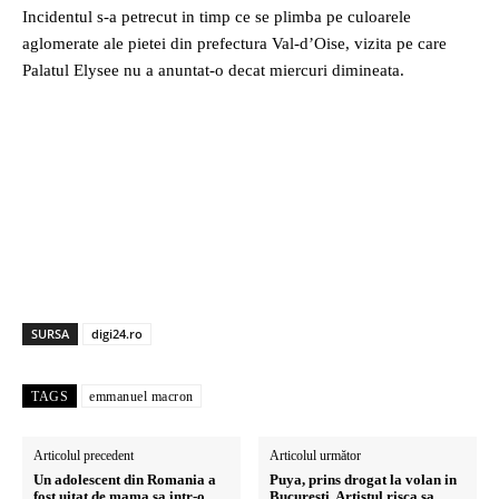
Incidentul s-a petrecut in timp ce se plimba pe culoarele
aglomerate ale pietei din prefectura Val-d’Oise, vizita pe care
Palatul Elysee nu a anuntat-o decat miercuri dimineata.
SURSA
digi24.ro
TAGS
emmanuel macron
Articolul precedent
Articolul următor
Un adolescent din Romania a
Puya, prins drogat la volan in
fost uitat de mama sa intr-o
Bucuresti. Artistul risca sa