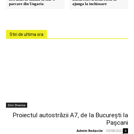
parcare din Ungaria
ajunga la inchisoare
Stiri de ultima ora
Stiri Diverse
Proiectul autostrăzii A7, de la Bucureşti la
Paşcani
Admin Redactie
-
03/08/2022
0